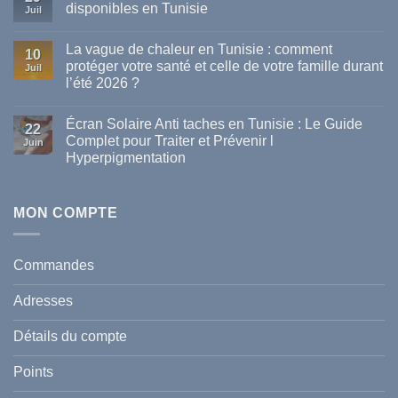
disponibles en Tunisie
Juil
Aucun
commentaire
La vague de chaleur en Tunisie : comment
sur
10
Les
protéger votre santé et celle de votre famille durant
Juil
meilleures
l’été 2026 ?
marques
de
Aucun
parapharmacie
commentaire
disponibles
Écran Solaire Anti taches en Tunisie : Le Guide
sur
22
en
La
Complet pour Traiter et Prévenir l
Tunisie
Juin
vague
Hyperpigmentation
de
chaleur
Aucun
en
commentaire
Tunisie
sur
:
Écran
MON COMPTE
comment
Solaire
protéger
Anti
votre
taches
santé
en
et
Commandes
Tunisie
celle
:
de
Le
votre
Adresses
Guide
famille
Complet
durant
pour
l’été
Détails du compte
Traiter
2026
et
?
Prévenir
Points
l
Hyperpigmentation