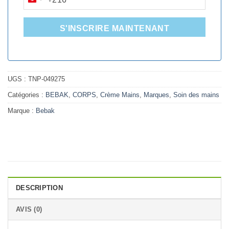
TUNISIA
+216
S'INSCRIRE MAINTENANT
UGS :
TNP-049275
Catégories :
BEBAK
,
CORPS
,
Crème Mains
,
Marques
,
Soin des mains
Marque :
Bebak
DESCRIPTION
AVIS (0)