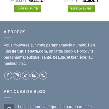
Le
Le
Le
Le
56.400
D.T
49.632
D.T
20.900
D.T
18.392
D.T
prix
prix
prix
prix
l
initial
actuel
initial
actuel
LIRE LA SUITE
LIRE LA SUITE
était :
est :
était :
est :
7D.T.
56.400D.T.
49.632D.T.
20.900D.T.
18.392
A PROPOS
Vous trouverez sur votre
parapharmacie
numéro 1 en
Tunisie
tunisiepara.com
, un large choix de produits
parapharmaceutique (santé, beauté, et bien être) au
meilleur prix.
ARTICLES DE BLOG
Les meilleures marques de parapharmacie
29