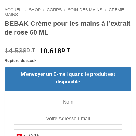
ACCUEIL
/
SHOP
/
CORPS
/
SOIN DES MAINS
/
CRÈME
MAINS
BEBAK Crème pour les mains à l’extrait
de rose 60 ML
Le
Le
14.538
10.618
D.T
D.T
prix
prix
Rupture de stock
initial
actuel
était :
est :
M'envoyer un E-mail quand le produit est
14.538D.T.
10.618D.T.
disponible
+216