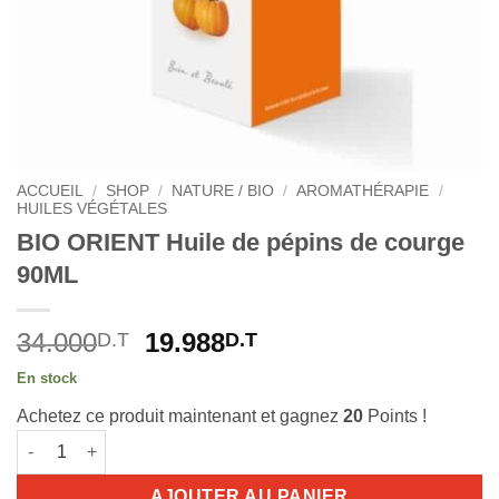
ACCUEIL
/
SHOP
/
NATURE / BIO
/
AROMATHÉRAPIE
/
HUILES VÉGÉTALES
BIO ORIENT Huile de pépins de courge
90ML
Le
Le
34.000
19.988
D.T
D.T
prix
prix
En stock
initial
actuel
Achetez ce produit maintenant et gagnez
20
Points !
était :
est :
quantité de BIO ORIENT Huile de pépins de courge 90ML
34.000D.T.
19.988D.T.
AJOUTER AU PANIER