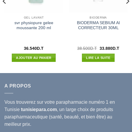
GEL LAVANT
BIODERMA
svr physiopure gelee
BIODERMA SEBIUM AI
moussante 200 ml
CORRECTEUR 30ML
Le
Le
36.540
D.T
38.500
D.T
33.880
D.T
prix
prix
l
initial
actuel
AJOUTER AU PANIER
LIRE LA SUITE
était :
est :
00D.T.
38.500D.T.
33.880
A PROPOS
Vous trouverez sur votre
parapharmacie
numéro 1 en
Tunisie
tunisiepara.com
, un large choix de produits
parapharmaceutique (santé, beauté, et bien être) au
meilleur prix.