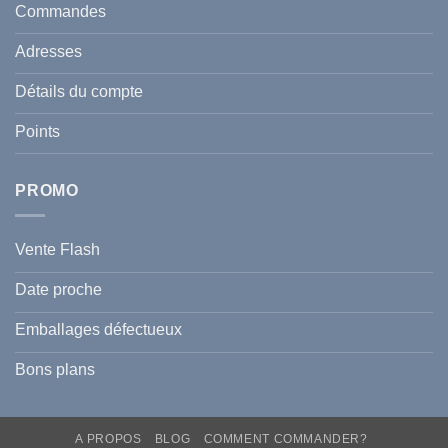
en
et
Commandes
Tunisie
celle
:
de
Le
votre
Adresses
Guide
famille
Complet
durant
pour
l’été
Détails du compte
Traiter
2026
et
?
Prévenir
Points
l
Hyperpigmentation
PROMO
Vente Flash
Date proche
Emballages défectueux
Bons plans
A PROPOS
BLOG
COMMENT COMMANDER?