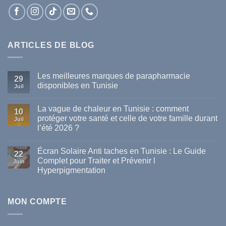
ARTICLES DE BLOG
Les meilleures marques de parapharmacie
29
disponibles en Tunisie
Juil
Aucun
commentaire
La vague de chaleur en Tunisie : comment
sur
10
Les
protéger votre santé et celle de votre famille durant
Juil
meilleures
l’été 2026 ?
marques
de
Aucun
parapharmacie
commentaire
disponibles
Écran Solaire Anti taches en Tunisie : Le Guide
sur
22
en
La
Complet pour Traiter et Prévenir l
Tunisie
Juin
vague
Hyperpigmentation
de
chaleur
Aucun
en
commentaire
Tunisie
sur
:
Écran
MON COMPTE
comment
Solaire
protéger
Anti
votre
taches
santé