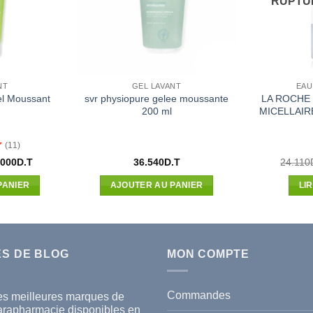
RUPTU
NT
GEL LAVANT
EAU
el Moussant
svr physiopure gelee moussante
LA ROCHE
200 ml
MICELLAIR
(11)
Le
.000
D.T
36.540
D.T
24.110
x
prix
ial
actuel
PANIER
AJOUTER AU PANIER
LI
t :
est :
900D.T.
33.000D.T.
ES DE BLOG
MON COMPTE
Commandes
es meilleures marques de
arapharmacie disponibles en