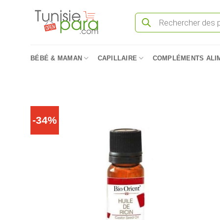
Passer
Recherche
au
de
produits
contenu
BÉBÉ & MAMAN
CAPILLAIRE
COMPLÉMENTS ALI
-34%