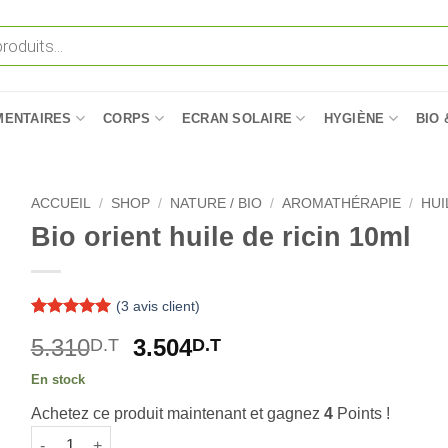
MENTAIRES
CORPS
ECRAN SOLAIRE
HYGIÈNE
BIO 
ACCUEIL
/
SHOP
/
NATURE / BIO
/
AROMATHÉRAPIE
/
HUI
Bio orient huile de ricin 10ml
(
3
avis client)
Noté
3
5
sur
Le
Le
5.310
3.504
D.T
D.T
5 basé sur
notations
prix
prix
client
En stock
initial
actuel
Achetez ce produit maintenant et gagnez
4
Points !
était :
est :
quantité de Bio orient huile de ricin 10ml
5.310D.T.
3.504D.T.