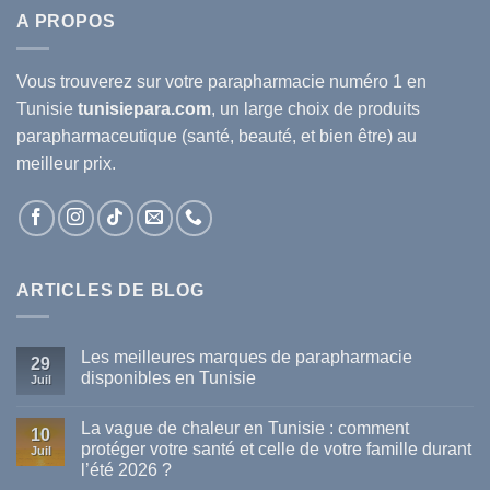
A PROPOS
Vous trouverez sur votre
parapharmacie
numéro 1 en
Tunisie
tunisiepara.com
, un large choix de produits
parapharmaceutique (santé, beauté, et bien être) au
meilleur prix.
ARTICLES DE BLOG
Les meilleures marques de parapharmacie
29
disponibles en Tunisie
Juil
Aucun
commentaire
La vague de chaleur en Tunisie : comment
sur
10
Les
protéger votre santé et celle de votre famille durant
Juil
meilleures
l’été 2026 ?
marques
de