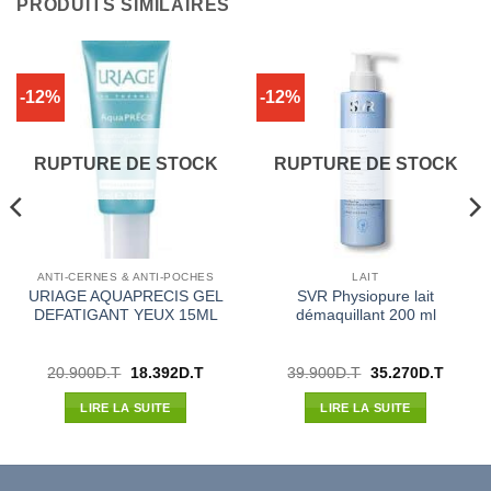
PRODUITS SIMILAIRES
-12%
-12%
RUPTURE DE STOCK
RUPTURE DE STOCK
ANTI-CERNES & ANTI-POCHES
LAIT
URIAGE AQUAPRECIS GEL
SVR Physiopure lait
DEFATIGANT YEUX 15ML
démaquillant 200 ml
Le
Le
Le
Le
20.900
D.T
18.392
D.T
39.900
D.T
35.270
D.T
prix
prix
prix
prix
l
initial
actuel
initial
actuel
LIRE LA SUITE
LIRE LA SUITE
était :
est :
était :
est :
32D.T.
20.900D.T.
18.392D.T.
39.900D.T.
35.270