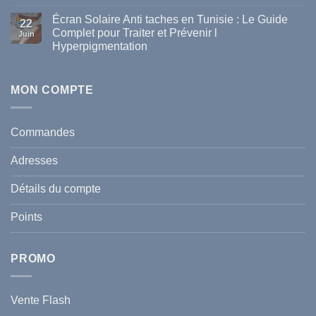
Aucun
parapharmacie
commentaire
disponibles
Écran Solaire Anti taches en Tunisie : Le Guide
sur
22
en
La
Complet pour Traiter et Prévenir l
Tunisie
Juin
vague
Hyperpigmentation
de
chaleur
Aucun
en
commentaire
Tunisie
sur
:
Écran
MON COMPTE
comment
Solaire
protéger
Anti
votre
taches
santé
en
et
Commandes
Tunisie
celle
:
de
Le
votre
Adresses
Guide
famille
Complet
durant
pour
l’été
Détails du compte
Traiter
2026
et
?
Prévenir
Points
l
Hyperpigmentation
PROMO
Vente Flash