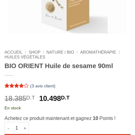
ACCUEIL
/
SHOP
/
NATURE / BIO
/
AROMATHÉRAPIE
/
HUILES VÉGÉTALES
BIO ORIENT Huile de sesame 90ml
(
3
avis client)
Noté
3
4
Le
Le
18.385
10.498
D.T
D.T
sur 5
basé sur
prix
prix
notations
En stock
initial
actuel
client
Achetez ce produit maintenant et gagnez
10
Points !
était :
est :
quantité de BIO ORIENT Huile de sesame 90ml
18.385D.T.
10.498D.T.