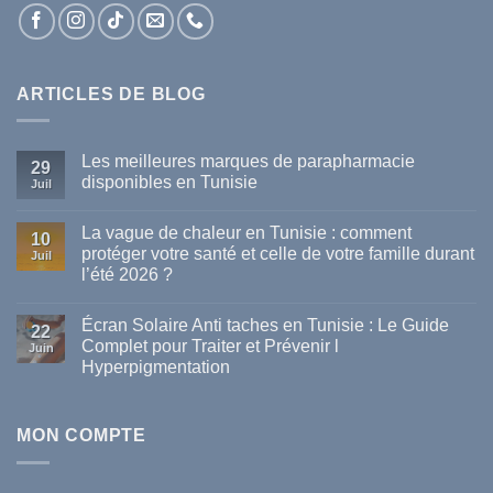
ARTICLES DE BLOG
Les meilleures marques de parapharmacie
29
disponibles en Tunisie
Juil
Aucun
commentaire
La vague de chaleur en Tunisie : comment
sur
10
Les
protéger votre santé et celle de votre famille durant
Juil
meilleures
l’été 2026 ?
marques
de
Aucun
parapharmacie
commentaire
disponibles
Écran Solaire Anti taches en Tunisie : Le Guide
sur
22
en
La
Complet pour Traiter et Prévenir l
Tunisie
Juin
vague
Hyperpigmentation
de
chaleur
Aucun
en
commentaire
Tunisie
sur
:
Écran
MON COMPTE
comment
Solaire
protéger
Anti
votre
taches
santé
en