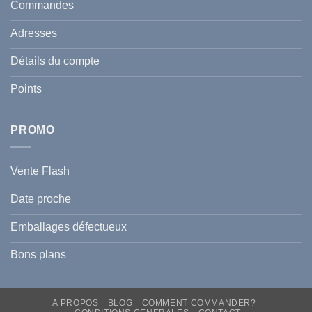
et
Commandes
Tunisie
celle
:
de
Le
votre
Adresses
Guide
famille
Complet
durant
pour
l’été
Détails du compte
Traiter
2026
et
?
Prévenir
Points
l
Hyperpigmentation
PROMO
Vente Flash
Date proche
Emballages défectueux
Bons plans
A PROPOS
BLOG
COMMENT COMMANDER?