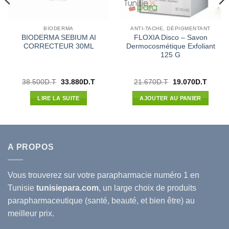
BIODERMA
ANTI-TACHE, DÉPIGMENTANT
BIODERMA SEBIUM AI
FLOXIA Disco – Savon
CORRECTEUR 30ML
Dermocosmétique Exfoliant
125 G
Le
Le
Le
Le
38.500
D.T
33.880
D.T
21.670
D.T
19.070
D.T
prix
prix
prix
prix
l
initial
actuel
initial
actuel
LIRE LA SUITE
AJOUTER AU PANIER
était :
est :
était :
est :
72D.T.
38.500D.T.
33.880D.T.
21.670D.T.
19.070
A PROPOS
Vous trouverez sur votre
parapharmacie
numéro 1 en
Tunisie
tunisiepara.com
, un large choix de produits
parapharmaceutique (santé, beauté, et bien être) au
meilleur prix.