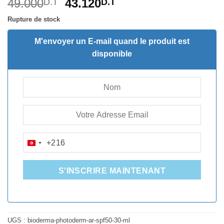
Le
Le
49.000
43.120
D.T
D.T
3.6
sur
5 basé
prix
prix
sur
Rupture de stock
initial
actuel
notations
client
était :
est :
M'envoyer un E-mail quand le produit est
49.000D.T.
43.120D.T.
disponible
+216
TUNISIA
+216
S'INSCRIRE MAINTENANT
UGS :
bioderma-photoderm-ar-spf50-30-ml