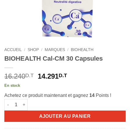
ACCUEIL
/
SHOP
/
MARQUES
/
BIOHEALTH
BIOHEALTH Cal-CM 30 Capsules
Le
Le
16.240
14.291
D.T
D.T
prix
prix
En stock
initial
actuel
Achetez ce produit maintenant et gagnez
14
Points !
était :
est :
quantité de BIOHEALTH Cal-CM 30 Capsules
16.240D.T.
14.291D.T.
AJOUTER AU PANIER