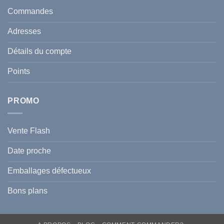
santé
en
et
Commandes
Tunisie
celle
:
de
Le
votre
Adresses
Guide
famille
Complet
durant
pour
l’été
Détails du compte
Traiter
2026
et
?
Prévenir
Points
l
Hyperpigmentation
PROMO
Vente Flash
Date proche
Emballages défectueux
Bons plans