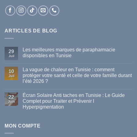
ARTICLES DE BLOG
Les meilleures marques de parapharmacie
29
disponibles en Tunisie
Juil
Aucun
commentaire
La vague de chaleur en Tunisie : comment
sur
10
Les
protéger votre santé et celle de votre famille durant
Juil
meilleures
l’été 2026 ?
marques
de
Aucun
parapharmacie
commentaire
disponibles
Écran Solaire Anti taches en Tunisie : Le Guide
sur
22
en
La
Complet pour Traiter et Prévenir l
Tunisie
Juin
vague
Hyperpigmentation
de
chaleur
Aucun
en
commentaire
Tunisie
sur
:
Écran
MON COMPTE
comment
Solaire
protéger
Anti
votre
taches