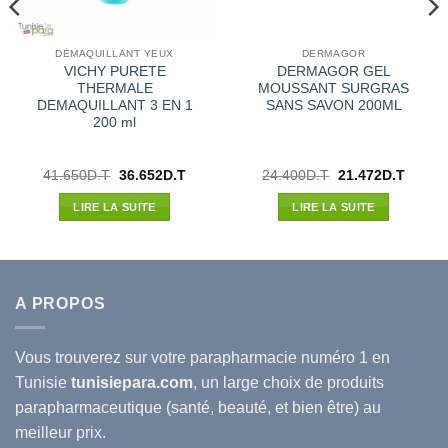
DÉMAQUILLANT YEUX
DERMAGOR
VICHY PURETE
DERMAGOR GEL
THERMALE
MOUSSANT SURGRAS
DEMAQUILLANT 3 EN 1
SANS SAVON 200ML
200 ml
Le
Le
Le
Le
41.650
D.T
36.652
D.T
24.400
D.T
21.472
D.T
prix
prix
prix
prix
initial
actuel
initial
actuel
LIRE LA SUITE
LIRE LA SUITE
était :
est :
était :
est :
41.650D.T.
36.652D.T.
24.400D.T.
21.472
A PROPOS
Vous trouverez sur votre
parapharmacie
numéro 1 en
Tunisie
tunisiepara.com
, un large choix de produits
parapharmaceutique (santé, beauté, et bien être) au
meilleur prix.