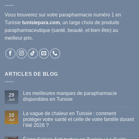
Vous trouverez sur votre
parapharmacie
numéro 1 en
Tunisie
tunisiepara.com
, un large choix de produits
parapharmaceutique (santé, beauté, et bien être) au
meilleur prix.
ARTICLES DE BLOG
Les meilleures marques de parapharmacie
29
disponibles en Tunisie
Juil
Aucun
commentaire
La vague de chaleur en Tunisie : comment
sur
10
Les
protéger votre santé et celle de votre famille durant
Juil
meilleures
l’été 2026 ?
marques
de
Aucun
parapharmacie
commentaire
disponibles