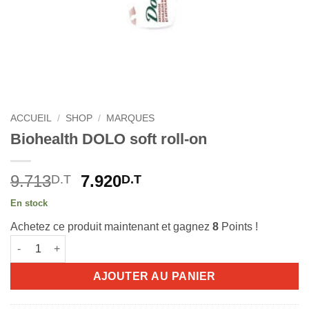
ACCUEIL
/
SHOP
/
MARQUES
Biohealth DOLO soft roll-on
Le
Le
9.713
7.920
D.T
D.T
prix
prix
En stock
initial
actuel
Achetez ce produit maintenant et gagnez
8
Points !
était :
est :
quantité de Biohealth DOLO soft roll-on
9.713D.T.
7.920D.T.
AJOUTER AU PANIER