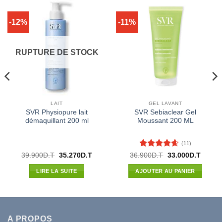
-12%
-11%
RUPTURE DE STOCK
LAIT
GEL LAVANT
SVR Physiopure lait
SVR Sebiaclear Gel
démaquillant 200 ml
Moussant 200 ML
(11)
Note
4.55
Le
Le
Le
Le
39.900
D.T
35.270
D.T
36.900
D.T
33.000
D.T
prix
prix
prix
prix
sur 5
l
initial
actuel
initial
actuel
LIRE LA SUITE
AJOUTER AU PANIER
était :
est :
était :
est :
60D.T.
39.900D.T.
35.270D.T.
36.900D.T.
33.000
A PROPOS