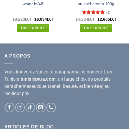
water bt/48
au cold-cream 100g
(2)
Note
5
sur
Le
Le
Le
Le
18.220
D.T
16.034
D.T
14.324
D.T
12.605
D.T
prix
prix
prix
prix
5
l
initial
actuel
initial
actuel
LIRE LA SUITE
LIRE LA SUITE
était :
est :
était :
est :
10D.T.
18.220D.T.
16.034D.T.
14.324D.T.
12.605
A PROPOS
Vous trouverez sur votre
parapharmacie
numéro 1 en
Tunisie
tunisiepara.com
, un large choix de produits
parapharmaceutique (santé, beauté, et bien être) au
meilleur prix.
ARTICLES DE BLOG