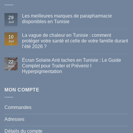
Les meilleures marques de parapharmacie
29
disponibles en Tunisie
Juil
Aucun
commentaire
La vague de chaleur en Tunisie : comment
sur
10
Les
protéger votre santé et celle de votre famille durant
Juil
meilleures
l’été 2026 ?
marques
de
Aucun
parapharmacie
commentaire
disponibles
Écran Solaire Anti taches en Tunisie : Le Guide
sur
22
en
La
Complet pour Traiter et Prévenir l
Tunisie
Juin
vague
Hyperpigmentation
de
chaleur
Aucun
en
commentaire
Tunisie
sur
:
Écran
MON COMPTE
comment
Solaire
protéger
Anti
votre
taches
santé
en
et
Commandes
Tunisie
celle
:
de
Le
votre
Adresses
Guide
famille
Complet
durant
pour
l’été
Détails du compte
Traiter