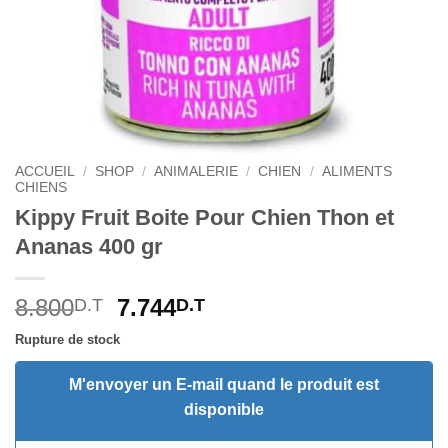
ACCUEIL
/
SHOP
/
ANIMALERIE
/
CHIEN
/
ALIMENTS
CHIENS
Kippy Fruit Boite Pour Chien Thon et
Ananas 400 gr
Le
Le
8.800
7.744
D.T
D.T
prix
prix
Rupture de stock
initial
actuel
était :
est :
M'envoyer un E-mail quand le produit est
8.800D.T.
7.744D.T.
disponible