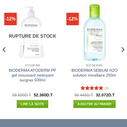
-12%
-12%
RUPTURE DE STOCK
ATODERM
BIODERMA
BIODERMA ATODERM PP
BIODERMA SEBIUM H2O
gel moussant nettoyant
solution micellaire 250m
surgras 500ml
(1)
Note
5
sur
Le
Le
Le
Le
59.500
D.T
52.360
D.T
36.445
D.T
32.072
D.T
prix
prix
prix
prix
5
l
initial
actuel
initial
actuel
LIRE LA SUITE
AJOUTER AU PANIER
était :
est :
était :
est :
00D.T.
59.500D.T.
52.360D.T.
36.445D.T.
32.072