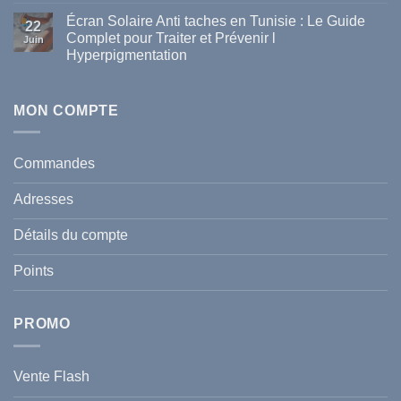
parapharmacie
commentaire
disponibles
Écran Solaire Anti taches en Tunisie : Le Guide
sur
22
en
La
Complet pour Traiter et Prévenir l
Tunisie
Juin
vague
Hyperpigmentation
de
chaleur
Aucun
en
commentaire
Tunisie
sur
:
Écran
MON COMPTE
comment
Solaire
protéger
Anti
votre
taches
santé
en
et
Commandes
Tunisie
celle
:
de
Le
votre
Adresses
Guide
famille
Complet
durant
pour
l’été
Détails du compte
Traiter
2026
et
?
Prévenir
Points
l
Hyperpigmentation
PROMO
Vente Flash