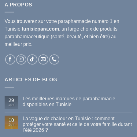
A PROPOS
Vous trouverez sur votre
parapharmacie
numéro 1 en
Tunisie
tunisiepara.com
, un large choix de produits
parapharmaceutique (santé, beauté, et bien être) au
meilleur prix.
ARTICLES DE BLOG
Les meilleures marques de parapharmacie
29
disponibles en Tunisie
Juil
Aucun
commentaire
La vague de chaleur en Tunisie : comment
sur
10
Les
protéger votre santé et celle de votre famille durant
Juil
meilleures
l’été 2026 ?
marques
de
Aucun