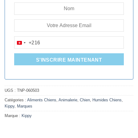
+216
TUNISIA
+216
S'INSCRIRE MAINTENANT
UGS :
TNP-060503
Catégories :
Aliments Chiens
,
Animalerie
,
Chien
,
Humides Chiens
,
Kippy
,
Marques
Marque :
Kippy