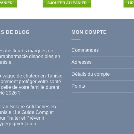
ial
actuel
initial
actuel
PANIER
AJOUTER AU PANIER
LI
t :
est :
était :
est :
270D.T.
15.343D.T.
44.170D.T.
36.960D.T.
ES DE BLOG
MON COMPTE
Commandes
es meilleures marques de
arapharmacie disponibles en
Adresses
unisie
cun
mmentaire
Détails du compte
a vague de chaleur en Tunisie
s
 comment protéger votre santé
lleures
Points
 celle de votre famille durant
rques
été 2026 ?
rapharmacie
ponibles
cun
mmentaire
ran Solaire Anti taches en
isie
unisie : Le Guide Complet
gue
ur Traiter et Prévenir l
leur
yperpigmentation
isie
cun
mmentaire