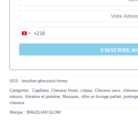
+216
TUNISIA
+216
S'INSCRIRE M
UGS :
brazilian-glow-pack-honey
Catégories :
Capillaire
,
Cheveux frisés, crépus
,
Cheveux secs
,
cheveux
sérums
,
Kératine et protéine
,
Masques
,
offre un lissage parfait
,
prolonge
cheveux
Marque :
BRAZILIAN GLOW