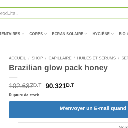
MENTAIRES
CORPS
ECRAN SOLAIRE
HYGIÈNE
BIO 
ACCUEIL
/
SHOP
/
CAPILLAIRE
/
HUILES ET SÉRUMS
/
SE
Brazilian glow pack honey
Le
Le
102.637
90.321
D.T
D.T
prix
prix
Rupture de stock
initial
actuel
était :
est :
M'envoyer un E-mail quand l
102.637D.T.
90.321D.T.