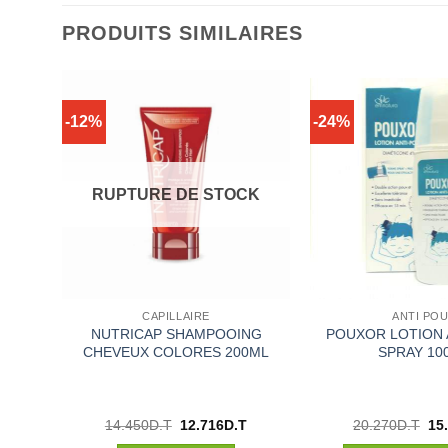
PRODUITS SIMILAIRES
-12%
-24%
CK
RUPTURE DE STOCK
CAPILLAIRE
ANTI PO
NUTRICAP SHAMPOOING
POUXOR LOTION 
UX
CHEVEUX COLORES 200ML
SPRAY 10
Le
Le
Le
Le
14.450
D.T
12.716
D.T
20.270
D.T
15
prix
prix
prix
pri