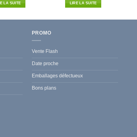
initial
actuel
initial
actuel
RE LA SUITE
LIRE LA SUITE
était :
est :
était :
est :
41.750D.T.
28.420D.T.
25.550D.T.
22.484D.T.
PROMO
Vente Flash
Date proche
Emballages défectueux
Bons plans