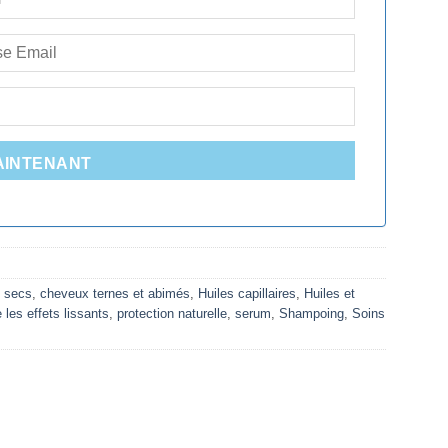
AINTENANT
 secs
,
cheveux ternes et abimés
,
Huiles capillaires
,
Huiles et
 les effets lissants
,
protection naturelle
,
serum
,
Shampoing
,
Soins