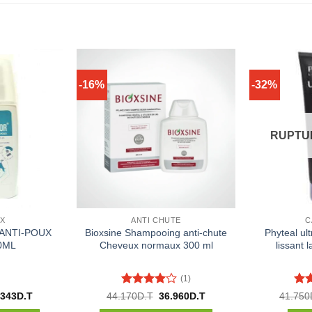
-16%
-32%
RUPTU
UX
ANTI CHUTE
C
ANTI-POUX
Bioxsine Shampooing anti-chute
Phyteal ul
0ML
Cheveux normaux 300 ml
lissant 
(1)
Note
4
No
Le
Le
Le
.343
D.T
44.170
D.T
36.960
D.T
41.750
x
prix
prix
prix
sur 5
5