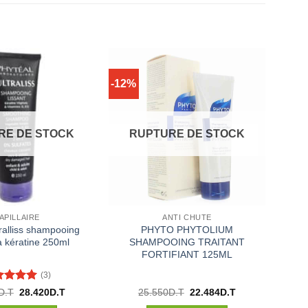
-12%
RE DE STOCK
RUPTURE DE STOCK
APILLAIRE
ANTI CHUTE
tralliss shampooing
PHYTO PHYTOLIUM
la kératine 250ml
SHAMPOOING TRAITANT
FORTIFIANT 125ML
(3)
te
5
sur
Le
Le
Le
Le
D.T
28.420
D.T
25.550
D.T
22.484
D.T
prix
prix
prix
prix