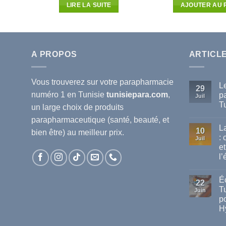
actuel
initial
actuel
init
LIRE LA SUITE
AJOUTER AU 
est :
était :
est :
étai
.
26.314D.T.
14.450D.T.
12.716D.T.
20.
A PROPOS
ARTICL
Vous trouverez sur votre
parapharmacie
L
29
numéro 1 en Tunisie
tunisiepara.com
,
p
Juil
T
un large choix de produits
Au
parapharmaceutique (santé, beauté, et
co
L
sur
10
bien être) au meilleur prix.
Le
:
Juil
mei
et
ma
de
l’
pa
dis
Au
en
co
Éc
sur
Tun
22
La
T
Juin
va
po
de
cha
H
en
Tun
Au
:
co