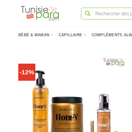
Passer
Recherche
au
de
produits
contenu
BÉBÉ & MAMAN
CAPILLAIRE
COMPLÉMENTS ALI
-12%