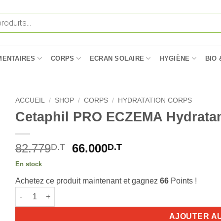
MENTAIRES
CORPS
ECRAN SOLAIRE
HYGIÈNE
BIO 
ACCUEIL
/
SHOP
/
CORPS
/
HYDRATATION CORPS
Cetaphil PRO ECZEMA Hydratan
Le
Le
82.779
66.000
D.T
D.T
prix
prix
En stock
initial
actuel
Achetez ce produit maintenant et gagnez
66
Points !
était :
est :
quantité de Cetaphil PRO ECZEMA Hydratant Body 295ml
82.779D.T.
66.000D.T.
AJOUTER A