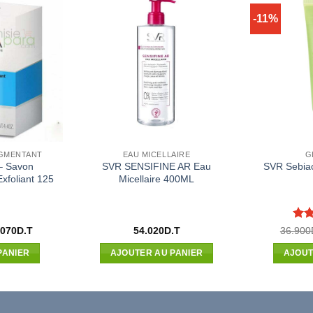
-11%
IGMENTANT
EAU MICELLAIRE
G
– Savon
SVR SENSIFINE AR Eau
SVR Sebiac
xfoliant 125
Micellaire 400ML
Not
Le
.070
D.T
54.020
D.T
36.900
x
prix
sur 
ial
actuel
PANIER
AJOUTER AU PANIER
AJOUT
t :
est :
670D.T.
19.070D.T.