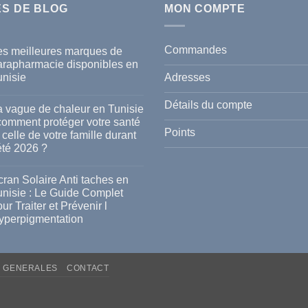
ES DE BLOG
MON COMPTE
Commandes
es meilleures marques de
arapharmacie disponibles en
Adresses
unisie
cun
mmentaire
Détails du compte
a vague de chaleur en Tunisie
s
 comment protéger votre santé
lleures
Points
 celle de votre famille durant
rques
été 2026 ?
rapharmacie
ponibles
cun
mmentaire
ran Solaire Anti taches en
isie
unisie : Le Guide Complet
gue
ur Traiter et Prévenir l
leur
yperpigmentation
isie
cun
mmentaire
mment
ran
téger
S GENERALES
CONTACT
aire
re
i
té
hes
le
isie