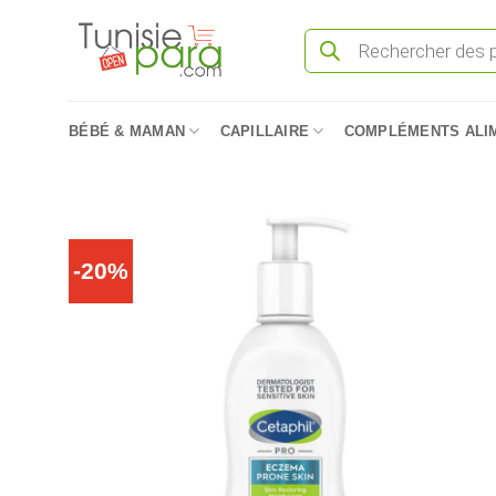
Passer
Recherche
au
de
produits
contenu
BÉBÉ & MAMAN
CAPILLAIRE
COMPLÉMENTS ALI
-20%