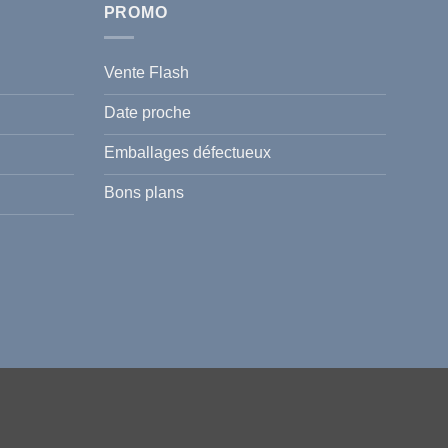
PROMO
Vente Flash
Date proche
Emballages défectueux
Bons plans