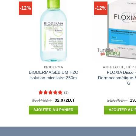
-12%
-12%
CK
BIODERMA
ANTI-TACHE, DÉP
BIODERMA SEBIUM H2O
FLOXIA Disco 
solution micellaire 250m
Dermocosmétique E
G
(1)
Note
5
sur
Le
Le
Le
Le
36.445
D.T
32.072
D.T
21.670
D.T
19
prix
prix
prix
pri
5
actuel
initial
actuel
init
AJOUTER AU PANIER
AJOUTER AU 
est :
était :
est :
étai
.
33.117D.T.
36.445D.T.
32.072D.T.
21.