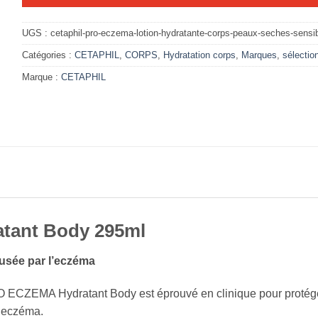
UGS :
cetaphil-pro-eczema-lotion-hydratante-corps-peaux-seches-sensi
Catégories :
CETAPHIL
,
CORPS
,
Hydratation corps
,
Marques
,
sélectio
Marque :
CETAPHIL
tant Body 295ml
ausée par l’eczéma
ECZEMA Hydratant Body est éprouvé en clinique pour protéger t
’eczéma.