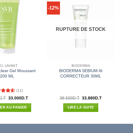
-12%
RUPTURE DE STOCK
EL LAVANT
BIODERMA
lear Gel Moussant
BIODERMA SEBIUM AI
200 ML
CORRECTEUR 30ML
(11)
e
4.55
Le
Le
Le
Le
D.T
33.000
D.T
38.500
D.T
33.880
D.T
prix
prix
prix
prix
5
initial
actuel
initial
actuel
ER AU PANIER
LIRE LA SUITE
était :
est :
était :
est :
36.900D.T.
33.000D.T.
38.500D.T.
33.880D.T.