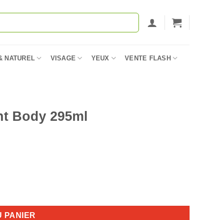
& NATUREL
VISAGE
YEUX
VENTE FLASH
t Body 295ml
U PANIER