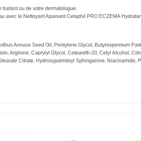
 traitant ou de votre dermatologue.
 peau avec le Nettoyant Apaisant Cetaphil PRO ECZEMA Hydratan
ianthus Annuus Seed Oil, Pentylene Glycol, Butyrospermum Parki
ntoin, Arginine, Caprylyl Glycol, Ceteareth-20, Cetyl Alcohol, C
Stearate Citrate, Hydroxypalmitoyl Sphinganine, Niacinamide,