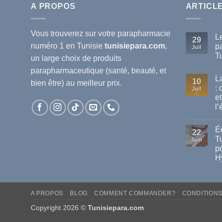
A PROPOS
ARTICL
Vous trouverez sur votre
parapharmacie
L
29
numéro 1 en Tunisie
tunisiepara.com
,
p
Juil
T
un large choix de produits
Au
parapharmaceutique (santé, beauté, et
co
L
sur
10
bien être) au meilleur prix.
Le
:
Juil
mei
et
ma
de
l’
pa
dis
Au
en
co
Éc
sur
Tun
22
La
T
Juin
va
po
de
cha
H
en
Tun
Au
:
co
sur
co
Éc
pro
A PROPOS
BLOG
COMMENT COMMANDER?
CONDITION
Sol
vot
Ant
san
tac
Copyright 2026 ©
Tunisiepara.com
et
en
cel
Tun
de