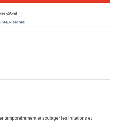
bles-295ml
n peaux sèches
emporairement et soulager les irritations et