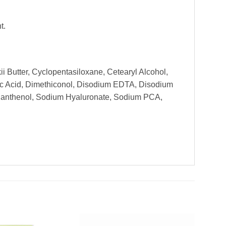
t.
i Butter, Cyclopentasiloxane, Cetearyl Alcohol,
itric Acid, Dimethiconol, Disodium EDTA, Disodium
 Panthenol, Sodium Hyaluronate, Sodium PCA,