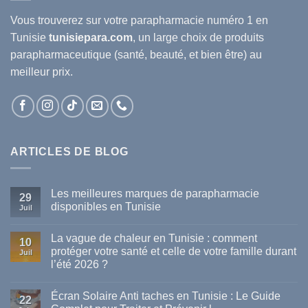
Vous trouverez sur votre
parapharmacie
numéro 1 en
Tunisie
tunisiepara.com
, un large choix de produits
parapharmaceutique (santé, beauté, et bien être) au
meilleur prix.
ARTICLES DE BLOG
Les meilleures marques de parapharmacie
29
disponibles en Tunisie
Juil
Aucun
commentaire
La vague de chaleur en Tunisie : comment
sur
10
Les
protéger votre santé et celle de votre famille durant
Juil
meilleures
l’été 2026 ?
marques
de
Aucun
parapharmacie
commentaire
disponibles
Écran Solaire Anti taches en Tunisie : Le Guide
sur
22
en
La