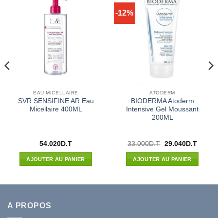
-12%
EAU MICELLAIRE
ATODERM
SVR SENSIFINE AR Eau
BIODERMA Atoderm
Micellaire 400ML
Intensive Gel Moussant
200ML
Le
Le
54.020
D.T
33.000
D.T
29.040
D.T
prix
prix
l
initial
actuel
AJOUTER AU PANIER
AJOUTER AU PANIER
était :
est :
00D.T.
33.000D.T.
29.040
A PROPOS