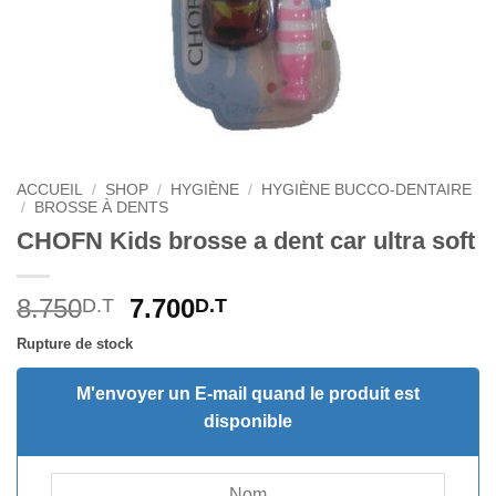
ACCUEIL
/
SHOP
/
HYGIÈNE
/
HYGIÈNE BUCCO-DENTAIRE
/
BROSSE À DENTS
CHOFN Kids brosse a dent car ultra soft
Le
Le
8.750
7.700
D.T
D.T
prix
prix
Rupture de stock
initial
actuel
était :
est :
M'envoyer un E-mail quand le produit est
8.750D.T.
7.700D.T.
disponible