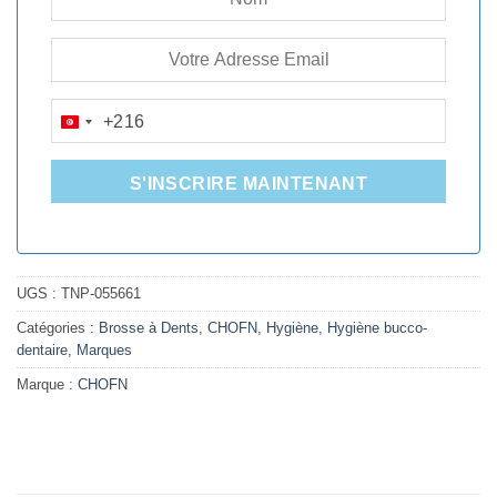
+216
TUNISIA
+216
S'INSCRIRE MAINTENANT
UGS :
TNP-055661
Catégories :
Brosse à Dents
,
CHOFN
,
Hygiène
,
Hygiène bucco-
dentaire
,
Marques
Marque :
CHOFN