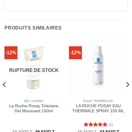
PRODUITS SIMILAIRES
-12%
-12%
RUPTURE DE STOCK
GEL LAVANT
EAUX THERMALES
La Roche-Posay Toleriane
LA ROCHE POSAY EAU
Gel Moussant 150ml
THERMALE SPRAY 150 ML
(1)
Note
5
sur
Le
Le
Le
Le
56.400
D.T
49.632
D.T
48.343
D.T
42.542
D.T