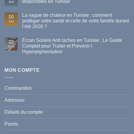
disponibles en Tunisie
Juil
Aucun
commentaire
La vague de chaleur en Tunisie : comment
sur
10
Les
protéger votre santé et celle de votre famille durant
Juil
meilleures
l’été 2026 ?
marques
de
Aucun
parapharmacie
commentaire
disponibles
Écran Solaire Anti taches en Tunisie : Le Guide
sur
22
en
La
Complet pour Traiter et Prévenir l
Tunisie
Juin
vague
Hyperpigmentation
de
chaleur
Aucun
en
commentaire
Tunisie
sur
:
Écran
MON COMPTE
comment
Solaire
protéger
Anti
votre
taches
santé
en
et
Commandes
Tunisie
celle
:
de
Le
votre
Adresses
Guide
famille
Complet
durant
pour
l’été
Détails du compte
Traiter
2026
et
?
Prévenir
Points
l
Hyperpigmentation