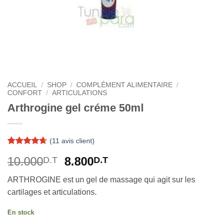
ACCUEIL
/
SHOP
/
COMPLÉMENT ALIMENTAIRE
/
CONFORT
/
ARTICULATIONS
Arthrogine gel créme 50ml
(
11
avis client)
Noté
11
4.64
Le
Le
10.000
8.800
D.T
D.T
sur 5 basé
sur
prix
prix
notations
ARTHROGINE est un gel de massage qui agit sur les
initial
actuel
client
cartilages et articulations.
était :
est :
10.000D.T.
8.800D.T.
En stock