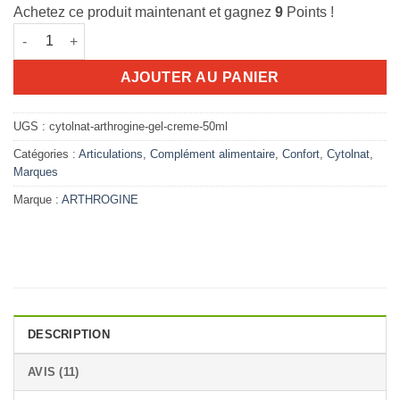
Achetez ce produit maintenant et gagnez
9
Points !
quantité de Arthrogine gel créme 50ml
AJOUTER AU PANIER
UGS :
cytolnat-arthrogine-gel-creme-50ml
Catégories :
Articulations
,
Complément alimentaire
,
Confort
,
Cytolnat
,
Marques
Marque :
ARTHROGINE
DESCRIPTION
AVIS (11)