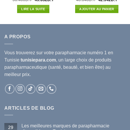
prix
prix
prix
prix
5
l
initial
actuel
initial
actuel
LIRE LA SUITE
AJOUTER AU PANIER
était :
est :
était :
est :
35D.T.
56.400D.T.
49.632D.T.
48.343D.T.
42.542
A PROPOS
Vous trouverez sur votre
parapharmacie
numéro 1 en
Tunisie
tunisiepara.com
, un large choix de produits
parapharmaceutique (santé, beauté, et bien être) au
meilleur prix.
ARTICLES DE BLOG
Les meilleures marques de parapharmacie
29