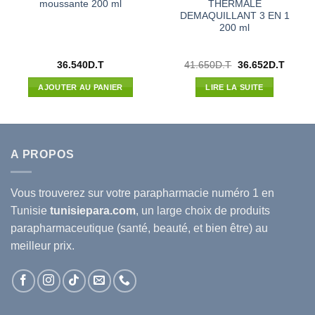
moussante 200 ml
THERMALE
DEMAQUILLANT 3 EN 1
200 ml
Le
Le
36.540
D.T
41.650
D.T
36.652
D.T
prix
prix
l
initial
actuel
AJOUTER AU PANIER
LIRE LA SUITE
était :
est :
80D.T.
41.650D.T.
36.652
A PROPOS
Vous trouverez sur votre
parapharmacie
numéro 1 en
Tunisie
tunisiepara.com
, un large choix de produits
parapharmaceutique (santé, beauté, et bien être) au
meilleur prix.