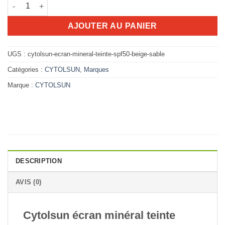
quantité de Cytolsun écran minéral teinte spf50+ beige sable
45.042D.T.
38.720D.T.
AJOUTER AU PANIER
UGS :
cytolsun-ecran-mineral-teinte-spf50-beige-sable
Catégories :
CYTOLSUN
,
Marques
Marque :
CYTOLSUN
DESCRIPTION
AVIS (0)
Cytolsun écran minéral teinte