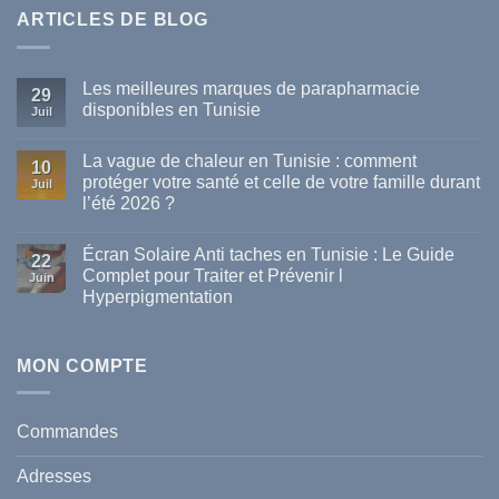
ARTICLES DE BLOG
Les meilleures marques de parapharmacie
29
disponibles en Tunisie
Juil
Aucun
commentaire
La vague de chaleur en Tunisie : comment
sur
10
Les
protéger votre santé et celle de votre famille durant
Juil
meilleures
l’été 2026 ?
marques
de
Aucun
parapharmacie
commentaire
disponibles
Écran Solaire Anti taches en Tunisie : Le Guide
sur
22
en
La
Complet pour Traiter et Prévenir l
Tunisie
Juin
vague
Hyperpigmentation
de
chaleur
Aucun
en
commentaire
Tunisie
sur
:
Écran
MON COMPTE
comment
Solaire
protéger
Anti
votre
taches
santé
en
et
Commandes
Tunisie
celle
:
de
Le
votre
Adresses
Guide
famille
Complet