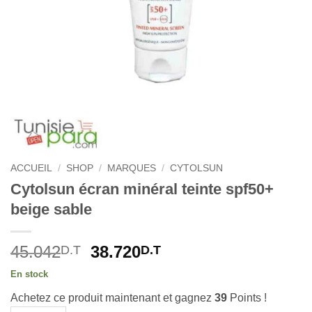
ACCUEIL
/
SHOP
/
MARQUES
/
CYTOLSUN
Cytolsun écran minéral teinte spf50+
beige sable
Le
Le
45.042
38.720
D.T
D.T
prix
prix
En stock
initial
actuel
Achetez ce produit maintenant et gagnez
39
Points !
était :
est :