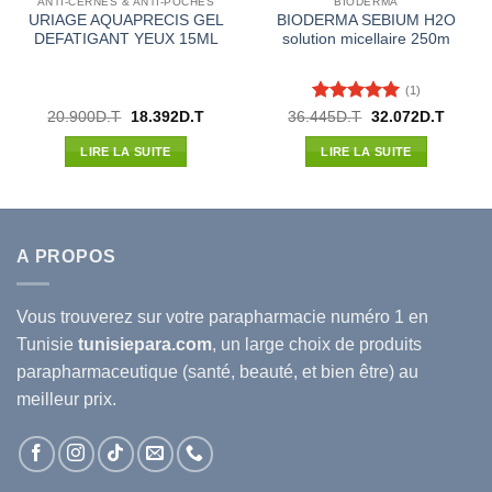
ANTI-CERNES & ANTI-POCHES
BIODERMA
URIAGE AQUAPRECIS GEL
BIODERMA SEBIUM H2O
DEFATIGANT YEUX 15ML
solution micellaire 250m
(1)
Note
5
sur
Le
Le
Le
Le
20.900
D.T
18.392
D.T
36.445
D.T
32.072
D.T
prix
prix
prix
prix
5
l
initial
actuel
initial
actuel
LIRE LA SUITE
LIRE LA SUITE
était :
est :
était :
est :
00D.T.
20.900D.T.
18.392D.T.
36.445D.T.
32.072
A PROPOS
Vous trouverez sur votre
parapharmacie
numéro 1 en
Tunisie
tunisiepara.com
, un large choix de produits
parapharmaceutique (santé, beauté, et bien être) au
meilleur prix.