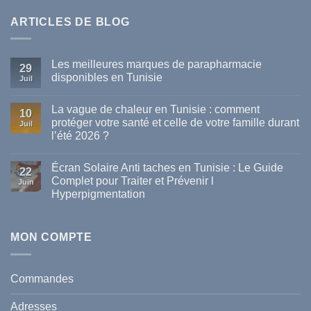
ARTICLES DE BLOG
Les meilleures marques de parapharmacie
29
disponibles en Tunisie
Juil
Aucun
commentaire
La vague de chaleur en Tunisie : comment
sur
10
Les
protéger votre santé et celle de votre famille durant
Juil
meilleures
l’été 2026 ?
marques
de
Aucun
parapharmacie
commentaire
disponibles
Écran Solaire Anti taches en Tunisie : Le Guide
sur
22
en
La
Complet pour Traiter et Prévenir l
Tunisie
Juin
vague
Hyperpigmentation
de
chaleur
Aucun
en
commentaire
Tunisie
sur
:
Écran
MON COMPTE
comment
Solaire
protéger
Anti
votre
taches
santé
en
et
Commandes
Tunisie
celle
:
de
Le
votre
Adresses
Guide