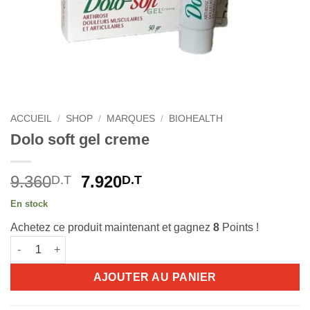
ACCUEIL
/
SHOP
/
MARQUES
/
BIOHEALTH
Dolo soft gel creme
Le
Le
9.360
7.920
D.T
D.T
prix
prix
En stock
initial
actuel
Achetez ce produit maintenant et gagnez
8
Points !
était :
est :
quantité de Dolo soft gel creme
9.360D.T.
7.920D.T.
AJOUTER AU PANIER