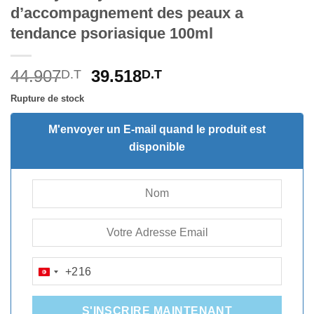
d’accompagnement des peaux a
tendance psoriasique 100ml
Le
Le
44.907
39.518
D.T
D.T
prix
prix
Rupture de stock
initial
actuel
était :
est :
M'envoyer un E-mail quand le produit est
44.907D.T.
39.518D.T.
disponible
+216
TUNISIA
+216
S'INSCRIRE MAINTENANT