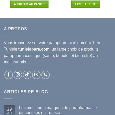
l
initial
actuel
AJOUTER AU PANIER
LIRE LA SUITE
était :
est :
60D.T.
49.246D.T.
39.690
A PROPOS
Vous trouverez sur votre
parapharmacie
numéro 1 en
Tunisie
tunisiepara.com
, un large choix de produits
parapharmaceutique (santé, beauté, et bien être) au
meilleur prix.
ARTICLES DE BLOG
Les meilleures marques de parapharmacie
29
disponibles en Tunisie
Juil