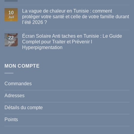
Aucun
commentaire
La vague de chaleur en Tunisie : comment
sur
10
Les
protéger votre santé et celle de votre famille durant
Juil
meilleures
l’été 2026 ?
marques
de
Aucun
parapharmacie
commentaire
disponibles
Écran Solaire Anti taches en Tunisie : Le Guide
sur
22
en
La
Complet pour Traiter et Prévenir l
Tunisie
Juin
vague
Hyperpigmentation
de
chaleur
Aucun
en
commentaire
Tunisie
sur
:
Écran
MON COMPTE
comment
Solaire
protéger
Anti
votre
taches
santé
en
et
Commandes
Tunisie
celle
:
de
Le
votre
Adresses
Guide
famille
Complet
durant
pour
l’été
Détails du compte
Traiter
2026
et
?
Prévenir
Points
l
Hyperpigmentation