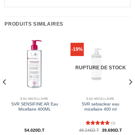
PRODUITS SIMILAIRES
-19%
RUPTURE DE STOCK
EAU MICELLAIRE
EAU MICELLAIRE
SVR SENSIFINE AR Eau
SVR sebiaclear eau
Micellaire 400ML
micellaire 400 ml
(1)
Note
5
sur
Le
Le
54.020
D.T
49.246
D.T
39.690
D.T
prix
prix
5