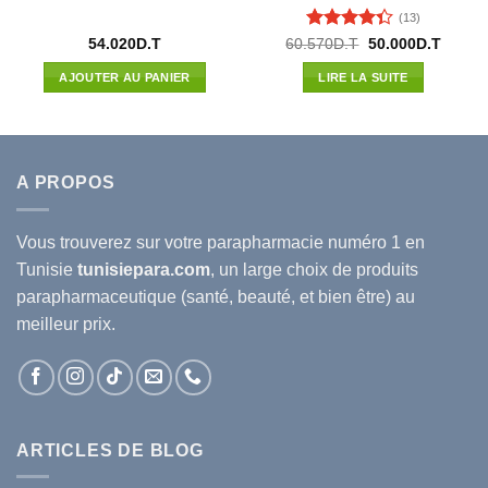
(13)
Note
4.31
Le
Le
54.020
D.T
60.570
D.T
50.000
D.T
prix
prix
sur 5
l
initial
actuel
AJOUTER AU PANIER
LIRE LA SUITE
était :
est :
72D.T.
60.570D.T.
50.000
A PROPOS
Vous trouverez sur votre
parapharmacie
numéro 1 en
Tunisie
tunisiepara.com
, un large choix de produits
parapharmaceutique (santé, beauté, et bien être) au
meilleur prix.
ARTICLES DE BLOG