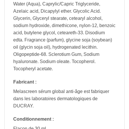
Water (Aqua), Caprylic/Capric Triglyceride,
Azelaic acid, Dicapylyl ether. Glycolic Acid.
Glycerin, Glyceryl stearate, cetearyl alcohol,
sodium hydroxide, dimethicone, nylon-12, benzoic
acid, butylene glycol, ceteareth-33. Disodium
edta. Fragrance (parfum), glycine soja (soybean)
oil (glycin soja oil), hydrogenated lecithin.
Oligopeptide-68. Sclerotium Gum, Sodium
hyaluronate. Sodium oleate. Tocopherol.
Tocopheryl acetate.
Fabricant :
Melascreen sérum global anti-âge est fabriquer
dans les laboratoires dermatologiques de
DUCRAY.
Conditionnement :
Flacon de 30 ml.