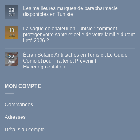
Les meilleures marques de parapharmacie
29
disponibles en Tunisie
Juil
Aucun
commentaire
La vague de chaleur en Tunisie : comment
sur
10
Les
protéger votre santé et celle de votre famille durant
Juil
meilleures
l’été 2026 ?
marques
de
Aucun
parapharmacie
commentaire
disponibles
Écran Solaire Anti taches en Tunisie : Le Guide
sur
22
en
La
Complet pour Traiter et Prévenir l
Tunisie
Juin
vague
Hyperpigmentation
de
chaleur
Aucun
en
commentaire
Tunisie
sur
:
Écran
MON COMPTE
comment
Solaire
protéger
Anti
votre
taches
santé
en
et
Commandes
Tunisie
celle
:
de
Le
votre
Adresses
Guide
famille
Complet
durant
pour
l’été
Détails du compte
Traiter
2026
et
?
Prévenir