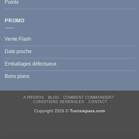
Points
l
Hyperpigmentation
PROMO
Vente Flash
Date proche
Emballages défectueux
Bons plans
A PROPOS
BLOG
COMMENT COMMANDER?
CONDITIONS GENERALES
CONTACT
Copyright 2026 ©
Tunisiepara.com