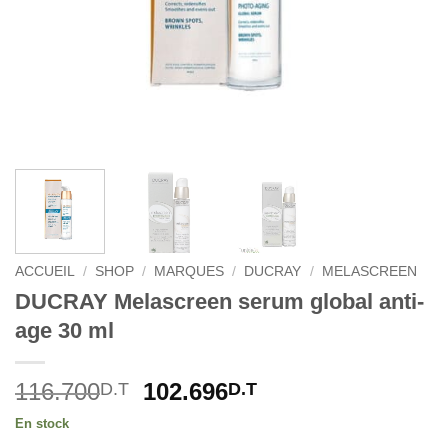
ACCUEIL
/
SHOP
/
MARQUES
/
DUCRAY
/
MELASCREEN
DUCRAY Melascreen serum global anti-
age 30 ml
Le
Le
116.700
102.696
D.T
D.T
prix
prix
En stock
initial
actuel