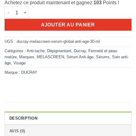
Achetez ce produit maintenant et gagnez
103
Points !
était :
est :
quantité de DUCRAY Melascreen serum global anti-age 30 ml
116.700D.T.
102.696D.T.
AJOUTER AU PANIER
UGS :
ducray-melascreen-serum-global-anti-age-30-ml
Catégories :
Anti-tache, Dépigmentant
,
Ducray
,
Fermeté et peau
matûre
,
Marques
,
MELASCREEN
,
Sérum Anti-âge
,
Sérums
,
Soin anti-
âge
,
Visage
Marque :
DUCRAY
DESCRIPTION
AVIS (0)