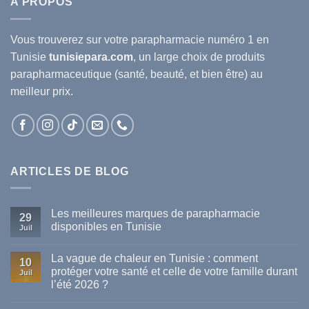
A PROPOS
Vous trouverez sur votre
parapharmacie
numéro 1 en
Tunisie
tunisiepara.com
, un large choix de produits
parapharmaceutique (santé, beauté, et bien être) au
meilleur prix.
ARTICLES DE BLOG
Les meilleures marques de parapharmacie
29
disponibles en Tunisie
Juil
Aucun
commentaire
La vague de chaleur en Tunisie : comment
sur
10
Les
protéger votre santé et celle de votre famille durant
Juil
meilleures
l’été 2026 ?
marques
de
Aucun
parapharmacie
commentaire