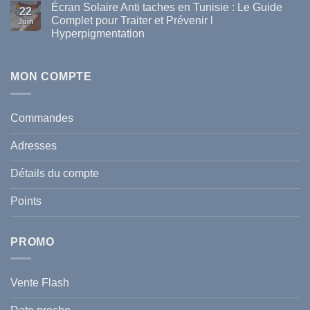
disponibles
Écran Solaire Anti taches en Tunisie : Le Guide
sur
22
en
La
Complet pour Traiter et Prévenir l
Tunisie
Juin
vague
Hyperpigmentation
de
chaleur
Aucun
en
commentaire
Tunisie
sur
:
Écran
MON COMPTE
comment
Solaire
protéger
Anti
votre
taches
santé
en
et
Commandes
Tunisie
celle
:
de
Le
votre
Adresses
Guide
famille
Complet
durant
pour
l’été
Détails du compte
Traiter
2026
et
?
Prévenir
Points
l
Hyperpigmentation
PROMO
Vente Flash