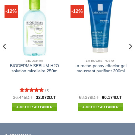
-12%
-12%
BIODERMA
LA ROCHE-POSAY
BIODERMA SEBIUM H2O
La roche-posay effaclar gel
solution micellaire 250m
moussant purifiant 200ml
(1)
Note
5
sur
Le
Le
Le
Le
36.445
D.T
32.072
D.T
68.379
D.T
60.174
D.T
prix
prix
prix
prix
5
l
initial
actuel
initial
actuel
AJOUTER AU PANIER
AJOUTER AU PANIER
était :
est :
était :
est :
00D.T.
36.445D.T.
32.072D.T.
68.379D.T.
60.174