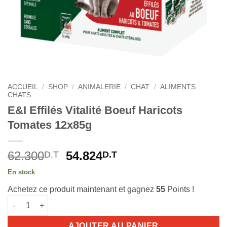
ACCUEIL
/
SHOP
/
ANIMALERIE
/
CHAT
/
ALIMENTS
CHATS
E&I Effilés Vitalité Boeuf Haricots
Tomates 12x85g
Le
Le
62.300
54.824
D.T
D.T
prix
prix
En stock
initial
actuel
Achetez ce produit maintenant et gagnez
55
Points !
était :
est :
quantité de E&I Effilés Vitalité Boeuf Haricots Tomates 12x85g
62.300D.T.
54.824D.T.
AJOUTER AU PANIER