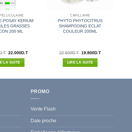
 PÉLLICULAIRE
CAPILLAIRE
E-POSAY KERIUM
PHYTO PHYTOCITRUS
ULES GRASSES
SHAMPOOING ECLAT
CON 200 ML
COULEUR 200ML
Le
Le
Le
Le
D.T
22.000
D.T
22.500
D.T
19.800
D.T
prix
prix
prix
prix
initial
actuel
initial
actuel
RE LA SUITE
LIRE LA SUITE
était :
est :
était :
est :
25.000D.T.
22.000D.T.
22.500D.T.
19.800D.T.
PROMO
Vente Flash
Date proche