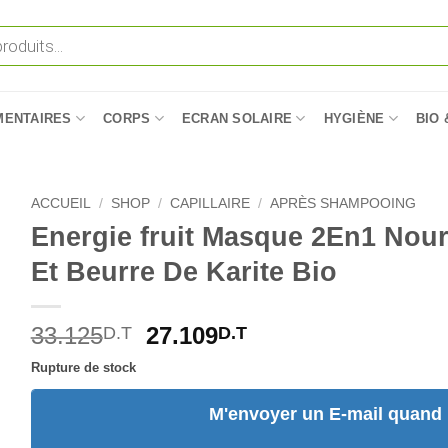
MENTAIRES
CORPS
ECRAN SOLAIRE
HYGIÈNE
BIO 
ACCUEIL
/
SHOP
/
CAPILLAIRE
/
APRÈS SHAMPOOING
Energie fruit Masque 2En1 Nour
Et Beurre De Karite Bio
Le
Le
33.125
27.109
D.T
D.T
prix
prix
Rupture de stock
initial
actuel
était :
est :
M'envoyer un E-mail quand l
33.125D.T.
27.109D.T.