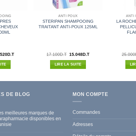
OOING
ANTI POUX
ANTI
APRES
STERIPAN SHAMPOOING
LA ROCH
CHEVEUX
TRAITANT ANTI-POUX 125ML
PELLIC
00ML
FLA
Le
Le
Le
.520
D.T
17.100
D.T
15.048
D.T
25.000
x
prix
prix
prix
ial
actuel
initial
actuel
ITE
LIRE LA SUITE
LI
t :
est :
était :
est :
500D.T.
14.520D.T.
17.100D.T.
15.048D.T.
ES DE BLOG
MON COMPTE
Commandes
es meilleures marques de
arapharmacie disponibles en
Adresses
unisie
cun
mmentaire