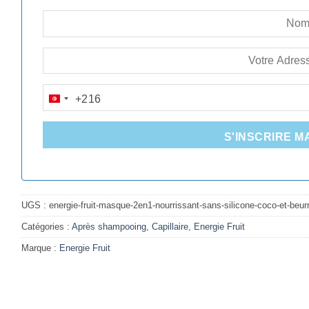
+216
TUNISIA
+216
S'INSCRIRE M
UGS :
energie-fruit-masque-2en1-nourrissant-sans-silicone-coco-et-beurr
Catégories :
Après shampooing
,
Capillaire
,
Energie Fruit
Marque :
Energie Fruit