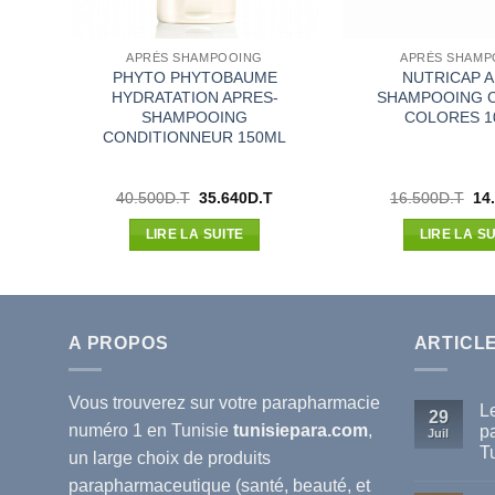
APRÈS SHAMPOOING
APRÈS SHAMP
PHYTO PHYTOBAUME
NUTRICAP 
NT
HYDRATATION APRES-
SHAMPOOING 
SHAMPOOING
COLORES 1
CONDITIONNEUR 150ML
Le
Le
Le
Le
40.500
D.T
35.640
D.T
16.500
D.T
14
prix
prix
prix
pri
actuel
initial
actuel
init
LIRE LA SUITE
LIRE LA SU
est :
était :
est :
étai
.
22.484D.T.
40.500D.T.
35.640D.T.
16.
A PROPOS
ARTICL
Vous trouverez sur votre
parapharmacie
L
29
numéro 1 en Tunisie
tunisiepara.com
,
p
Juil
T
un large choix de produits
Au
parapharmaceutique (santé, beauté, et
co