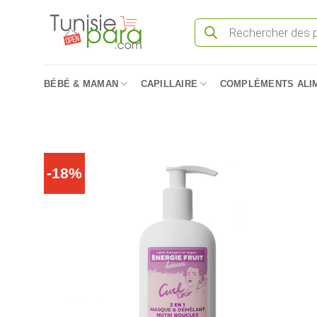
Passer
Recherche
au
de
produits
contenu
BÉBÉ & MAMAN
CAPILLAIRE
COMPLÉMENTS ALI
-18%