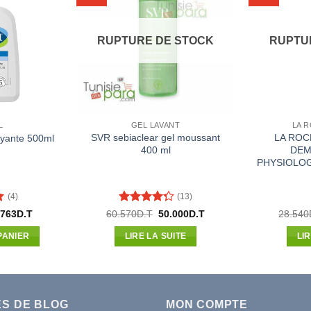
RUPTURE DE STOCK
RUPTU
L
GEL LAVANT
LA 
SVR sebiaclear gel moussant
LA ROC
toyante 500ml
400 ml
DEM
PHYSIOLOG
(4)
(13)
r
Note
4.31
Le
Le
Le
.763
D.T
60.570
D.T
50.000
D.T
28.540
x
prix
prix
prix
sur 5
ial
actuel
initial
actuel
PANIER
LIRE LA SUITE
LI
t :
est :
était :
est :
670D.T.
37.763D.T.
60.570D.T.
50.000D.T.
ES DE BLOG
MON COMPTE