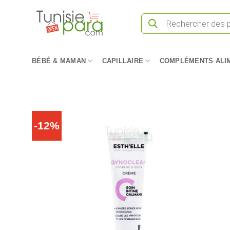
Passer
Recherche
au
de
produits
contenu
BÉBÉ & MAMAN
CAPILLAIRE
COMPLÉMENTS ALI
-12%