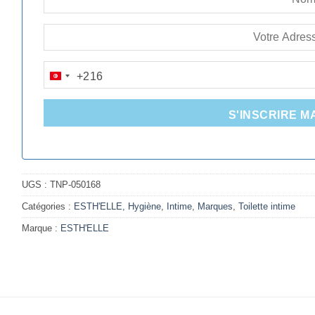
+216
TUNISIA
+216
S'INSCRIRE M
UGS :
TNP-050168
Catégories :
ESTH'ELLE
,
Hygiène
,
Intime
,
Marques
,
Toilette intime
Marque :
ESTH'ELLE