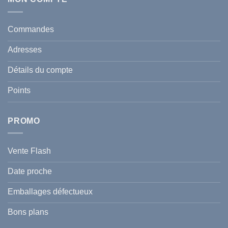
comment
Solaire
protéger
Anti
votre
taches
santé
en
et
Commandes
Tunisie
celle
:
de
Le
votre
Adresses
Guide
famille
Complet
durant
pour
l’été
Détails du compte
Traiter
2026
et
?
Prévenir
Points
l
Hyperpigmentation
PROMO
Vente Flash
Date proche
Emballages défectueux
Bons plans