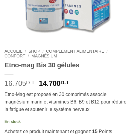
ACCUEIL
/
SHOP
/
COMPLÉMENT ALIMENTAIRE
/
CONFORT
/
MAGNÉSIUM
Etno-mag Bis 30 gélules
Le
Le
16.705
14.700
D.T
D.T
prix
prix
Etno-Mag est proposé en 30 comprimés associe
initial
actuel
magnésium marin et vitamines B6, B9 et B12 pour réduire
était :
est :
la fatigue et soutenir le système nerveux.
16.705D.T.
14.700D.T.
En stock
Achetez ce produit maintenant et gagnez
15
Points !