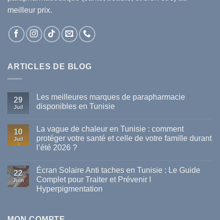
meilleur prix.
ARTICLES DE BLOG
Les meilleures marques de parapharmacie
29
disponibles en Tunisie
Juil
Aucun
commentaire
La vague de chaleur en Tunisie : comment
sur
10
Les
protéger votre santé et celle de votre famille durant
Juil
meilleures
l’été 2026 ?
marques
de
Aucun
parapharmacie
commentaire
disponibles
Écran Solaire Anti taches en Tunisie : Le Guide
sur
22
en
La
Complet pour Traiter et Prévenir l
Tunisie
Juin
vague
Hyperpigmentation
de
chaleur
Aucun
en
commentaire
Tunisie
sur
:
Écran
MON COMPTE