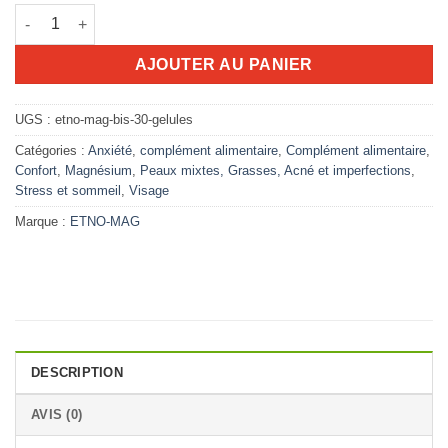
quantité de Etno-mag Bis 30 gélules
AJOUTER AU PANIER
UGS :
etno-mag-bis-30-gelules
Catégories :
Anxiété
,
complément alimentaire
,
Complément alimentaire
,
Confort
,
Magnésium
,
Peaux mixtes, Grasses, Acné et imperfections
,
Stress et sommeil
,
Visage
Marque :
ETNO-MAG
DESCRIPTION
AVIS (0)