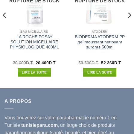
RUPTURE DE STOCK
RUPTURE DE STOCK
EAU MICELLAIRE
ATODERM
LA ROCHE POSAY
BIODERMA ATODERM PP
SOLUTION MICELLAIRE
gel moussant nettoyant
PHYSIOLOGIQUE 400ML
surgras 500ml
Le
Le
Le
Le
30.000
D.T
26.400
D.T
59.500
D.T
52.360
D.T
prix
prix
prix
prix
l
initial
actuel
initial
actuel
LIRE LA SUITE
LIRE LA SUITE
était :
est :
était :
est :
00D.T.
30.000D.T.
26.400D.T.
59.500D.T.
52.360
A PROPOS
Vous trouverez sur votre
parapharmacie
numéro 1 en
Tunisie
tunisiepara.com
, un large choix de produits
parapharmaceutique (santé, beauté, et bien être) au