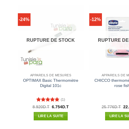
-24%
-12%
CK
RUPTURE DE STOCK
RUPTURE DE
APPAREILS DE MESURES
APPAREILS DE 
OPTIMAX Basic Thermomètre
CHICCO thermomèt
dique
Digital 101c
rose fis
(1)
Note
5
sur
Le
Le
Le
Le
8.920
D.T
6.754
D.T
25.776
D.T
22
prix
prix
prix
pri
5
actuel
initial
actuel
init
LIRE LA SUITE
LIRE LA SU
est :
était :
est :
étai
.
39.600D.T.
8.920D.T.
6.754D.T.
25.