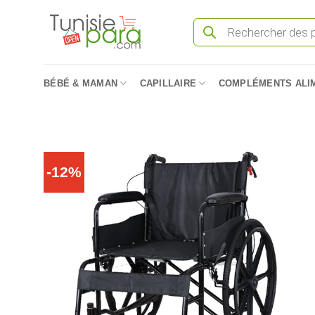
Passer
Recherche
au
de
produits
contenu
BÉBÉ & MAMAN
CAPILLAIRE
COMPLÉMENTS ALI
-12%