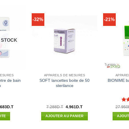
-32%
-21%
 STOCK
MESURES
APPAREILS DE MESURES
APPARE
re de bain
SOFT lancettes boite de 50
BIONIME ba
h
sterilance
Not
Le
Le
Le
.683
D.T
7.288
D.T
4.961
D.T
27.950
x
prix
prix
prix
2
ial
actuel
initial
actuel
sur
ITE
AJOUTER AU PANIER
AJOUT
t :
est :
était :
est :
5
776D.T.
22.683D.T.
7.288D.T.
4.961D.T.