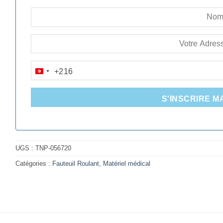
+216
TUNISIA
+216
S'INSCRIRE M
UGS :
TNP-056720
Catégories :
Fauteuil Roulant
,
Matériel médical