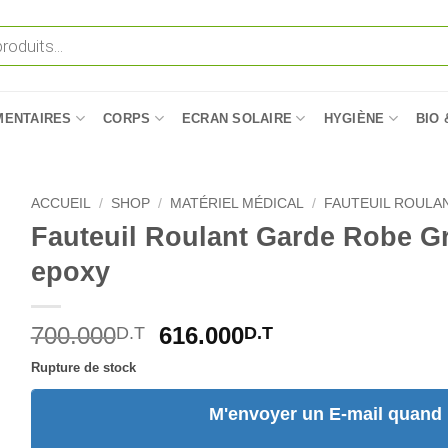
MENTAIRES
CORPS
ECRAN SOLAIRE
HYGIÈNE
BIO 
ACCUEIL
/
SHOP
/
MATÉRIEL MÉDICAL
/
FAUTEUIL ROULA
Fauteuil Roulant Garde Robe 
epoxy
Le
Le
700.000
616.000
D.T
D.T
prix
prix
Rupture de stock
initial
actuel
était :
est :
M'envoyer un E-mail quand l
700.000D.T.
616.000D.T.