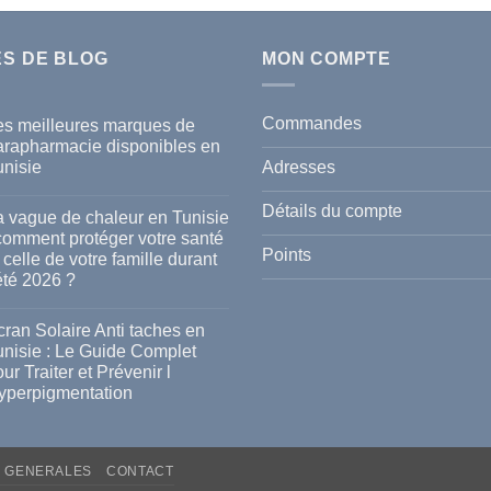
ES DE BLOG
MON COMPTE
Commandes
es meilleures marques de
arapharmacie disponibles en
Adresses
unisie
cun
mmentaire
Détails du compte
a vague de chaleur en Tunisie
s
 comment protéger votre santé
lleures
Points
 celle de votre famille durant
rques
été 2026 ?
rapharmacie
ponibles
cun
mmentaire
ran Solaire Anti taches en
isie
unisie : Le Guide Complet
gue
ur Traiter et Prévenir l
leur
yperpigmentation
isie
cun
mmentaire
mment
ran
téger
S GENERALES
CONTACT
aire
re
i
té