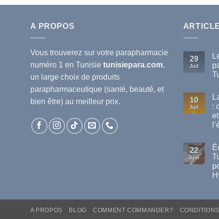
A PROPOS
ARTICL
Vous trouverez sur votre
parapharmacie
L
29
numéro 1 en Tunisie
tunisiepara.com
,
p
Juil
T
un large choix de produits
Au
parapharmaceutique (santé, beauté, et
co
L
sur
10
bien être) au meilleur prix.
Le
:
Juil
mei
et
ma
de
l’
pa
dis
Au
en
co
Éc
sur
Tun
22
La
T
Juin
va
po
de
cha
H
en
Tun
Au
:
co
sur
co
Éc
pro
A PROPOS
BLOG
COMMENT COMMANDER?
CONDITION
Sol
vot
Ant
san