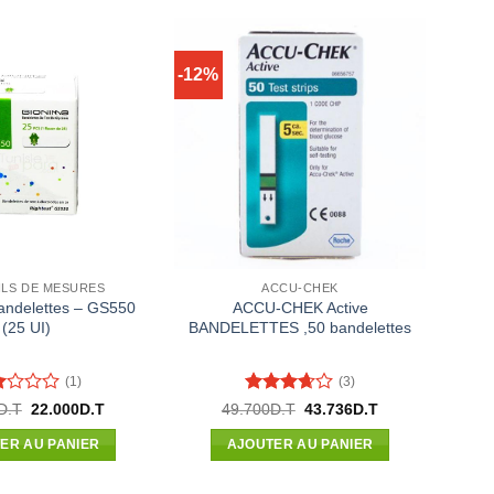
-12%
ILS DE MESURES
ACCU-CHEK
ndelettes – GS550
ACCU-CHEK Active
(25 UI)
BANDELETTES ,50 bandelettes
(1)
(3)
e
Note
Le
Le
Le
Le
D.T
22.000
D.T
49.700
D.T
43.736
D.T
prix
prix
prix
prix
3.67
sur
initial
actuel
initial
actuel
5
ER AU PANIER
AJOUTER AU PANIER
était :
est :
était :
est :
27.950D.T.
22.000D.T.
49.700D.T.
43.736D.T.