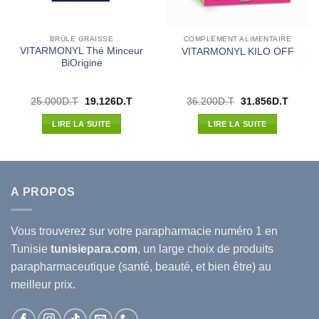
BRÛLE GRAISSE
COMPLÉMENT ALIMENTAIRE
VITARMONYL Thé Minceur
VITARMONYL KILO OFF
BiOrigine
Le
Le
Le
Le
25.000
D.T
19.126
D.T
36.200
D.T
31.856
D.T
prix
prix
prix
prix
l
initial
actuel
initial
actuel
LIRE LA SUITE
LIRE LA SUITE
était :
est :
était :
est :
34D.T.
25.000D.T.
19.126D.T.
36.200D.T.
31.856
A PROPOS
Vous trouverez sur votre
parapharmacie
numéro 1 en
Tunisie
tunisiepara.com
, un large choix de produits
parapharmaceutique (santé, beauté, et bien être) au
meilleur prix.