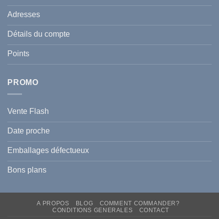
:
de
Le
votre
Adresses
Guide
famille
Complet
durant
pour
l’été
Détails du compte
Traiter
2026
et
?
Prévenir
Points
l
Hyperpigmentation
PROMO
Vente Flash
Date proche
Emballages défectueux
Bons plans
A PROPOS
BLOG
COMMENT COMMANDER?
CONDITIONS GENERALES
CONTACT