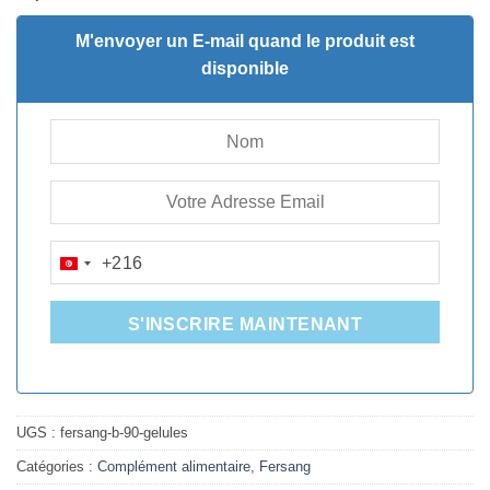
initial
actuel
était :
est :
M'envoyer un E-mail quand le produit est
48.350D.T.
40.920D.T.
disponible
+216
TUNISIA
+216
S'INSCRIRE MAINTENANT
UGS :
fersang-b-90-gelules
Catégories :
Complément alimentaire
,
Fersang