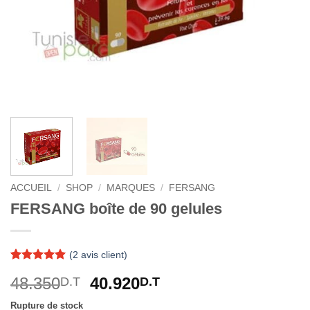
ACCUEIL
/
SHOP
/
MARQUES
/
FERSANG
FERSANG boîte de 90 gelules
(
2
avis client)
Noté
2
5
sur
Le
Le
48.350
40.920
D.T
D.T
5 basé sur
notations
prix
prix
client
Rupture de stock