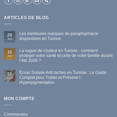
ARTICLES DE BLOG
Les meilleures marques de parapharmacie
29
disponibles en Tunisie
Juil
Aucun
commentaire
La vague de chaleur en Tunisie : comment
sur
10
Les
protéger votre santé et celle de votre famille durant
Juil
meilleures
l’été 2026 ?
marques
de
Aucun
parapharmacie
commentaire
disponibles
Écran Solaire Anti taches en Tunisie : Le Guide
sur
22
en
La
Complet pour Traiter et Prévenir l
Tunisie
Juin
vague
Hyperpigmentation
de
chaleur
Aucun
en
commentaire
Tunisie
sur
:
Écran
MON COMPTE
comment
Solaire
protéger
Anti
votre
taches
santé
en
et
Commandes
Tunisie
celle