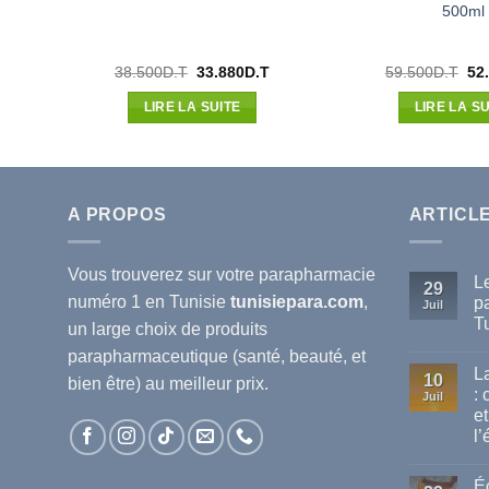
500ml
Le
Le
Le
Le
38.500
D.T
33.880
D.T
59.500
D.T
52
prix
prix
prix
pri
actuel
initial
actuel
init
LIRE LA SUITE
LIRE LA SU
est :
était :
est :
étai
.
33.117D.T.
38.500D.T.
33.880D.T.
59.
A PROPOS
ARTICL
Vous trouverez sur votre
parapharmacie
L
29
numéro 1 en Tunisie
tunisiepara.com
,
p
Juil
T
un large choix de produits
Au
parapharmaceutique (santé, beauté, et
co
L
sur
10
bien être) au meilleur prix.
Le
:
Juil
mei
et
ma
de
l’
pa
dis
Au
en
co
Éc
sur
Tun