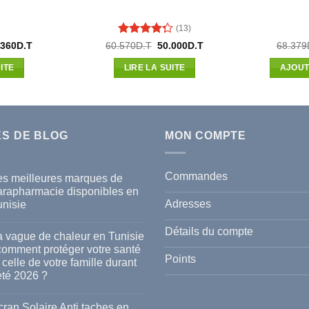
(13)
Note
4.31
Le
Le
Le
.360
D.T
60.570
D.T
50.000
D.T
68.379
x
prix
prix
prix
sur 5
ial
actuel
initial
actuel
ITE
LIRE LA SUITE
AJOUT
t :
est :
était :
est :
500D.T.
52.360D.T.
60.570D.T.
50.000D.T.
ES DE BLOG
MON COMPTE
Commandes
es meilleures marques de
arapharmacie disponibles en
Adresses
unisie
cun
mmentaire
Détails du compte
a vague de chaleur en Tunisie
s
 comment protéger votre santé
lleures
Points
 celle de votre famille durant
rques
été 2026 ?
rapharmacie
ponibles
cun
mmentaire
ran Solaire Anti taches en
isie