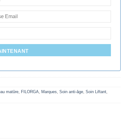
AINTENANT
eau matûre
,
FILORGA
,
Marques
,
Soin anti-âge
,
Soin Liftant
,