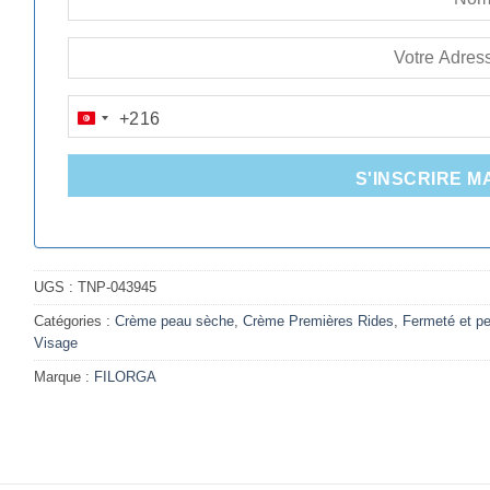
+216
TUNISIA
+216
S'INSCRIRE M
UGS :
TNP-043945
Catégories :
Crème peau sèche
,
Crème Premières Rides
,
Fermeté et p
Visage
Marque :
FILORGA