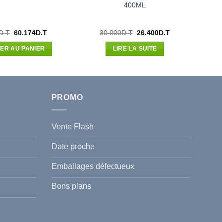
400ML
Le
Le
Le
Le
D.T
60.174
D.T
30.000
D.T
26.400
D.T
prix
prix
prix
prix
initial
actuel
initial
actuel
ER AU PANIER
LIRE LA SUITE
était :
est :
était :
est :
68.379D.T.
60.174D.T.
30.000D.T.
26.400D.T.
PROMO
Vente Flash
Date proche
Emballages défectueux
Bons plans