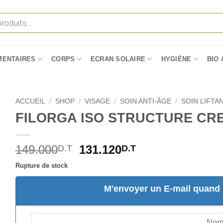
MENTAIRES
CORPS
ECRAN SOLAIRE
HYGIÈNE
BIO 
ACCUEIL
/
SHOP
/
VISAGE
/
SOIN ANTI-ÂGE
/
SOIN LIFTA
FILORGA ISO STRUCTURE CRE
Le
Le
149.000
131.120
D.T
D.T
prix
prix
Rupture de stock
initial
actuel
était :
est :
M'envoyer un E-mail quand l
149.000D.T.
131.120D.T.