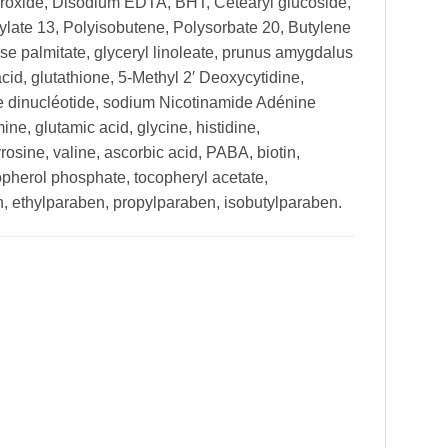
ydroxide, Disodium EDTA, BHT, Cetearyl glucoside,
late 13, Polyisobutene, Polysorbate 20, Butylene
ose palmitate, glyceryl linoleate, prunus amygdalus
cid, glutathione, 5-Methyl 2′ Deoxycytidine,
ne dinucléotide, sodium Nicotinamide Adénine
ne, glutamic acid, glycine, histidine,
rosine, valine, ascorbic acid, PABA, biotin,
copherol phosphate, tocopheryl acetate,
 ethylparaben, propylparaben, isobutylparaben.