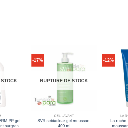
-17%
-12%
 STOCK
RUPTURE DE STOCK
M
GEL LAVANT
LA 
RM PP gel
SVR sebiaclear gel moussant
La roche-
nt surgras
400 ml
moussant