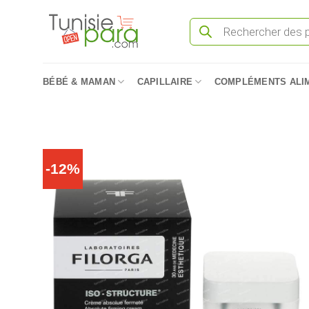
Passer
Recherche
au
de
produits
contenu
BÉBÉ & MAMAN
CAPILLAIRE
COMPLÉMENTS ALI
-12%