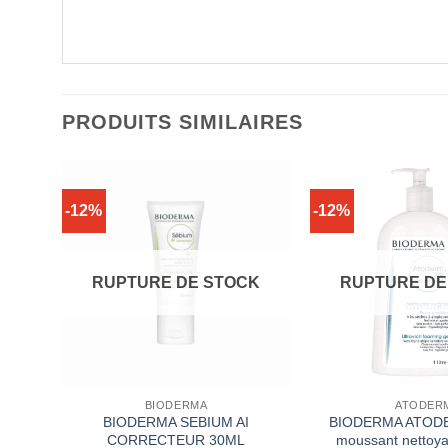
PRODUITS SIMILAIRES
-12%
-12%
CK
RUPTURE DE STOCK
RUPTURE DE
BIODERMA
ATODER
BIODERMA SEBIUM AI
BIODERMA ATODE
CORRECTEUR 30ML
moussant nettoya