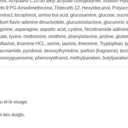
cohol, Acrylates/ C10-30 alkyl acrylate crosspolymer, Sodium H
eth-9 PG-Amodimethicone, Trideceth-12, Hexyldecanol, Polyacry
extract, tocopherol, amino but acid, glucosamine, glucose, sucr
ium flavin adenine dinucleotide, glucuronolactone, glucuronic a
inine, asparagine, aspartic acid, cystine, Nicotinamide adéni
, lysine, methionine, ornithine, phenylalanine, proline, glutami
oflavine, thiamine HCL, serine, taurine, threonine, Tryptophan, ty
 niacinamide, pyridoxal, desoxythymidine, parfum (fragrance), to
soxyguanosine, phenoxyethanol, methylparaben, butylparaben,
u et le visage.
t des doigts.