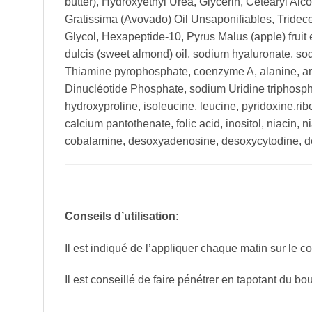
butter), Hydroxyethyl Urea, Glycerin, Cetearyl Al
Gratissima (Avovado) Oil Unsaponifiables, Tridec
Glycol, Hexapeptide-10, Pyrus Malus (apple) fruit 
dulcis (sweet almond) oil, sodium hyaluronate, sod
Thiamine pyrophosphate, coenzyme A, alanine, arg
Dinucléotide Phosphate, sodium Uridine triphosphate
hydroxyproline, isoleucine, leucine, pyridoxine,rib
calcium pantothenate, folic acid, inositol, niacin,
cobalamine, desoxyadenosine, desoxycytodine, de
Conseils d’utilisation:
Il est indiqué de l’appliquer chaque matin sur le co
Il est conseillé de faire pénétrer en tapotant du bou