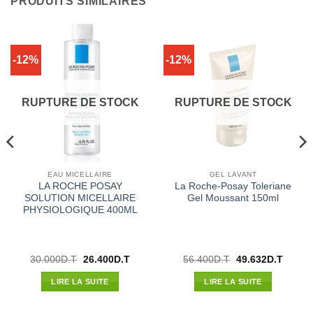
PRODUITS SIMILAIRES
-12%
-12%
RUPTURE DE STOCK
RUPTURE DE STOCK
EAU MICELLAIRE
GEL LAVANT
LA ROCHE POSAY
La Roche-Posay Toleriane
SOLUTION MICELLAIRE
Gel Moussant 150ml
PHYSIOLOGIQUE 400ML
Le
Le
Le
Le
30.000
D.T
26.400
D.T
56.400
D.T
49.632
D.T
prix
prix
prix
prix
l
initial
actuel
initial
actuel
LIRE LA SUITE
LIRE LA SUITE
était :
est :
était :
est :
52D.T.
30.000D.T.
26.400D.T.
56.400D.T.
49.632