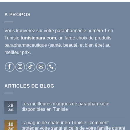
A PROPOS
Vous trouverez sur votre
parapharmacie
numéro 1 en
Tunisie
tunisiepara.com
, un large choix de produits
parapharmaceutique (santé, beauté, et bien être) au
meilleur prix.
ARTICLES DE BLOG
Les meilleures marques de parapharmacie
29
disponibles en Tunisie
Juil
Aucun
commentaire
La vague de chaleur en Tunisie : comment
sur
10
Les
protéger votre santé et celle de votre famille durant
Juil