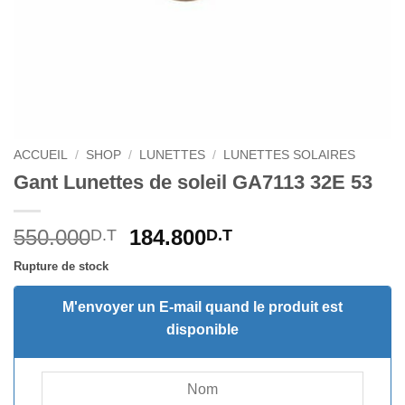
ACCUEIL
/
SHOP
/
LUNETTES
/
LUNETTES SOLAIRES
Gant Lunettes de soleil GA7113 32E 53
Le
Le
550.000
184.800
D.T
D.T
prix
prix
Rupture de stock
initial
actuel
était :
est :
M'envoyer un E-mail quand le produit est
550.000D.T.
184.800D.T.
disponible