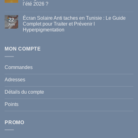
meilleures
l’été 2026 ?
marques
de
Aucun
parapharmacie
commentaire
disponibles
Écran Solaire Anti taches en Tunisie : Le Guide
sur
22
en
La
Complet pour Traiter et Prévenir l
Tunisie
Juin
vague
Hyperpigmentation
de
chaleur
Aucun
en
commentaire
Tunisie
sur
:
Écran
MON COMPTE
comment
Solaire
protéger
Anti
votre
taches
santé
en
et
Commandes
Tunisie
celle
:
de
Le
votre
Adresses
Guide
famille
Complet
durant
pour
l’été
Détails du compte
Traiter
2026
et
?
Prévenir
Points
l
Hyperpigmentation
PROMO