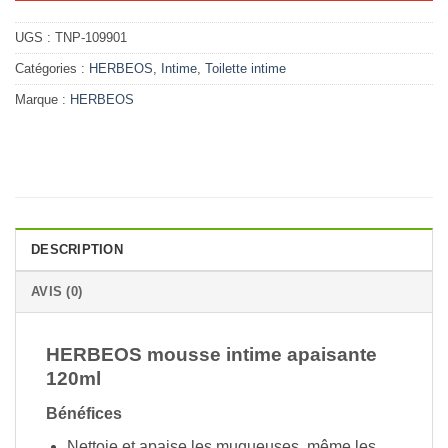
UGS :
TNP-109901
Catégories :
HERBEOS
,
Intime
,
Toilette intime
Marque :
HERBEOS
DESCRIPTION
AVIS (0)
HERBEOS mousse intime apaisante
120ml
Bénéfices
Nettoie et apaise les muqueuses, même les