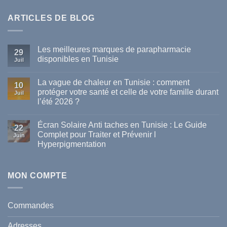
ARTICLES DE BLOG
Les meilleures marques de parapharmacie
29
disponibles en Tunisie
Juil
Aucun
commentaire
La vague de chaleur en Tunisie : comment
sur
10
Les
protéger votre santé et celle de votre famille durant
Juil
meilleures
l’été 2026 ?
marques
de
Aucun
parapharmacie
commentaire
disponibles
Écran Solaire Anti taches en Tunisie : Le Guide
sur
22
en
La
Complet pour Traiter et Prévenir l
Tunisie
Juin
vague
Hyperpigmentation
de
chaleur
Aucun
en
commentaire
Tunisie
sur
:
Écran
MON COMPTE
comment
Solaire
protéger
Anti
votre
taches
santé
en
et
Commandes
Tunisie
celle
:
de
Le
votre
Adresses
Guide