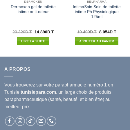
DERMOXEN
BELPHARMA
Dermoxen gel de toilette
IntimaSoin Soin de toilette
intime anti-odeur
intime Ph Physiologique
125ml
Le
Le
Le
Le
20.320
D.T
14.890
D.T
10.400
D.T
8.054
D.T
prix
prix
prix
prix
l
initial
actuel
initial
actuel
LIRE LA SUITE
AJOUTER AU PANIER
était :
est :
était :
est :
20D.T.
20.320D.T.
14.890D.T.
10.400D.T.
8.054D.
A PROPOS
Vous trouverez sur votre
parapharmacie
numéro 1 en
Tunisie
tunisiepara.com
, un large choix de produits
parapharmaceutique (santé, beauté, et bien être) au
meilleur prix.