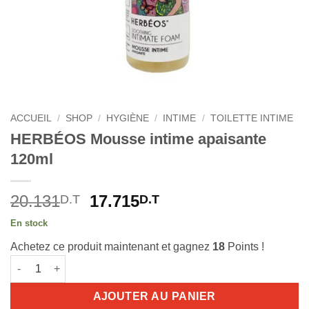
ACCUEIL
/
SHOP
/
HYGIÈNE
/
INTIME
/
TOILETTE INTIME
HERBÉOS Mousse intime apaisante
120ml
Le
Le
20.131
17.715
D.T
D.T
prix
prix
En stock
initial
actuel
Achetez ce produit maintenant et gagnez
18
Points !
était :
est :
quantité de HERBÉOS Mousse intime apaisante 120ml
20.131D.T.
17.715D.T.
AJOUTER AU PANIER