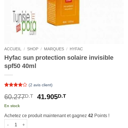
ACCUEIL
/
SHOP
/
MARQUES
/
HYFAC
Hyfac sun protection solaire invisible
spf50 40ml
(
2
avis client)
Noté
2
4
Le
Le
60.277
41.905
D.T
D.T
sur 5
basé sur
prix
prix
notations
En stock
initial
actuel
client
Achetez ce produit maintenant et gagnez
42
Points !
était :
est :
quantité de Hyfac sun protection solaire invisible spf50 40ml
60.277D.T.
41.905D.T.