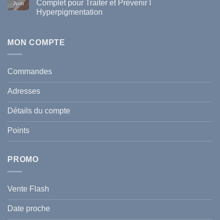
Complet pour Traiter et Prévenir l
Tunisie
Juin
vague
Hyperpigmentation
de
chaleur
Aucun
en
commentaire
Tunisie
sur
:
Écran
MON COMPTE
comment
Solaire
protéger
Anti
votre
taches
santé
en
et
Commandes
Tunisie
celle
:
de
Le
votre
Adresses
Guide
famille
Complet
durant
pour
l’été
Détails du compte
Traiter
2026
et
?
Prévenir
Points
l
Hyperpigmentation
PROMO
Vente Flash
Date proche