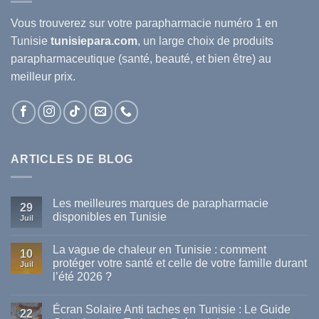
Vous trouverez sur votre
parapharmacie
numéro 1 en
Tunisie
tunisiepara.com
, un large choix de produits
parapharmaceutique (santé, beauté, et bien être) au
meilleur prix.
ARTICLES DE BLOG
Les meilleures marques de parapharmacie
29
disponibles en Tunisie
Juil
Aucun
commentaire
La vague de chaleur en Tunisie : comment
sur
10
Les
protéger votre santé et celle de votre famille durant
Juil
meilleures
l’été 2026 ?
marques
de
Aucun
parapharmacie
commentaire
disponibles
Écran Solaire Anti taches en Tunisie : Le Guide
sur
22
en
La