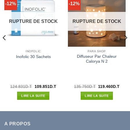
-12%
-12%
RUPTURE DE STOCK
RUPTURE DE STOCK
INOFOLIC
PARA SHOP
Diffuseur Par Chaleur
Inofolic 30 Sachets
Calorya N 2
Le
Le
Le
Le
124.831
D.T
109.851
D.T
135.750
D.T
119.460
D.T
prix
prix
prix
prix
l
initial
actuel
initial
actue
LIRE LA SUITE
LIRE LA SUITE
était :
est :
était :
est :
80D.T.
124.831D.T.
109.851D.T.
135.750D.T.
119.4
A PROPOS