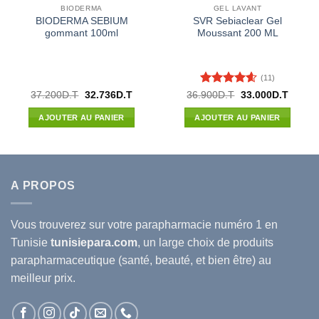
BIODERMA
GEL LAVANT
BIODERMA SEBIUM
SVR Sebiaclear Gel
gommant 100ml
Moussant 200 ML
(11)
Note
4.55
Le
Le
Le
Le
37.200
D.T
32.736
D.T
36.900
D.T
33.000
D.T
prix
prix
prix
prix
sur 5
l
initial
actuel
initial
actuel
AJOUTER AU PANIER
AJOUTER AU PANIER
était :
est :
était :
est :
00D.T.
37.200D.T.
32.736D.T.
36.900D.T.
33.000
A PROPOS
Vous trouverez sur votre
parapharmacie
numéro 1 en
Tunisie
tunisiepara.com
, un large choix de produits
parapharmaceutique (santé, beauté, et bien être) au
meilleur prix.