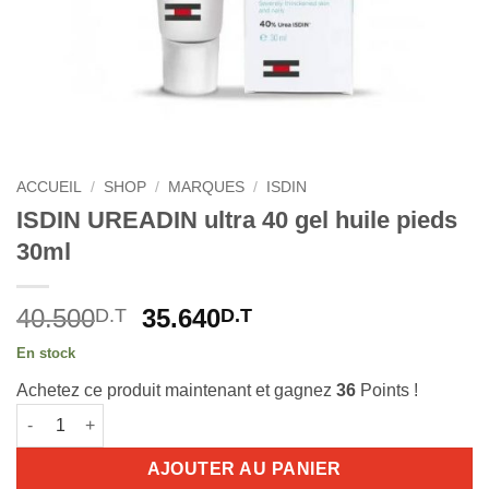
ACCUEIL
/
SHOP
/
MARQUES
/
ISDIN
ISDIN UREADIN ultra 40 gel huile pieds
30ml
Le
Le
40.500
35.640
D.T
D.T
prix
prix
En stock
initial
actuel
Achetez ce produit maintenant et gagnez
36
Points !
était :
est :
quantité de ISDIN UREADIN ultra 40 gel huile pieds 30ml
40.500D.T.
35.640D.T.
AJOUTER AU PANIER