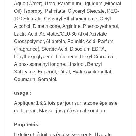
Aqua (Water), Urea, Paraffinum Liquidum (Mineral
Oil), Isopropyl Palmitate, Glyceryl Stearate, PEG-
100 Stearate, Cetearyl Ethylhexanoate, Cetyl
Alcohol, Dimethicone, Arginine, Phenoxyethanol,
Lactic Acid, Acrylates/C10-30 Alkyl Acrylate
Crosspolymer, Allantoin, Palmitic Acid, Parfum
(Fragrance), Stearic Acid, Disodium EDTA,
Ethylhexylglycerin, Limonene, Hexyl Cinnamal,
Alpha-Isomethyl Ionone, Linalool, Benzyl
Salicylate, Eugenol, Citral, Hydroxycitronellal,
Coumarin, Geraniol.
usage :
Appliquer 1 à 2 fois par jour sur la zone épaissie
de la peau. Masser jusqu’à son absorption.
Proprietés :
Exfolie et réduit les épaississements. Hydrate