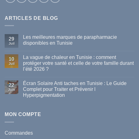
ARTICLES DE BLOG
Les meilleures marques de parapharmacie
29
disponibles en Tunisie
Juil
Aucun
commentaire
La vague de chaleur en Tunisie : comment
sur
10
Les
protéger votre santé et celle de votre famille durant
Juil
meilleures
l’été 2026 ?
marques
de
Aucun
parapharmacie
commentaire
disponibles
Écran Solaire Anti taches en Tunisie : Le Guide
sur
22
en
La
Complet pour Traiter et Prévenir l
Tunisie
Juin
vague
Hyperpigmentation
de
chaleur
Aucun
en
commentaire
Tunisie
sur
:
Écran
MON COMPTE
comment
Solaire
protéger
Anti
votre
taches
santé
en
et
Commandes
Tunisie
celle
: