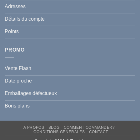
de
Le
votre
Adresses
Guide
famille
Complet
durant
pour
l’été
Détails du compte
Traiter
2026
et
?
Prévenir
Points
l
Hyperpigmentation
PROMO
Vente Flash
Date proche
Emballages défectueux
Bons plans
A PROPOS
BLOG
COMMENT COMMANDER?
CONDITIONS GENERALES
CONTACT