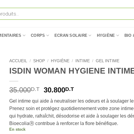
MENTAIRES
CORPS
ECRAN SOLAIRE
HYGIÈNE
BIO 
ACCUEIL
/
SHOP
/
HYGIÈNE
/
INTIME
/
GEL INTIME
ISDIN WOMAN HYGIENE INTIM
Le
Le
35.000
30.800
D.T
D.T
prix
prix
Gel intime qui aide à neutraliser les odeurs et à soulager
initial
actuel
Prenez soin et protégez quotidiennement votre zone intim
était :
est :
qui hydrate, rafraîchit, désodorise et aide à soulager les d
35.000D.T.
30.800D.T.
BioecoliaⓇ contribue à renforcer la flore bénéfique.
En stock