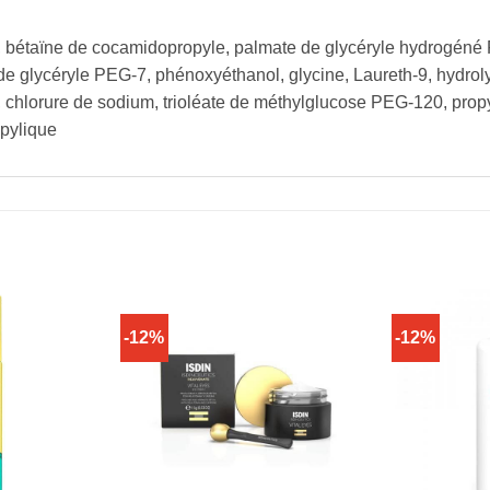
6, bétaïne de cocamidopropyle, palmate de glycéryle hydrogén
 de glycéryle PEG-7, phénoxyéthanol, glycine, Laureth-9, hydro
chlorure de sodium, trioléate de méthylglucose PEG-120, propy
opylique
-12%
-12%