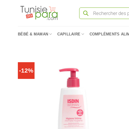
Passer
Recherche
au
de
produits
contenu
BÉBÉ & MAMAN
CAPILLAIRE
COMPLÉMENTS ALI
-12%