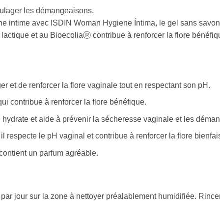
soulager les démangeaisons.
e intime avec ISDIN Woman Hygiene Íntima, le gel sans savon qu
actique et au BioecoliaⓇ contribue à renforcer la flore bénéfiq
et de renforcer la flore vaginale tout en respectant son pH.
ui contribue à renforcer la flore bénéfique.
-9 hydrate et aide à prévenir la sécheresse vaginale et les déma
l respecte le pH vaginal et contribue à renforcer la flore bienfai
 contient un parfum agréable.
par jour sur la zone à nettoyer préalablement humidifiée. Rinc