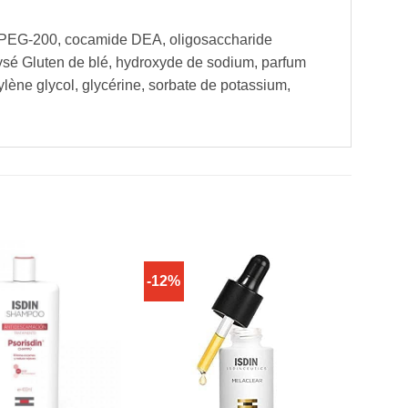
é PEG-200, cocamide DEA, oligosaccharide
lysé Gluten de blé, hydroxyde de sodium, parfum
lène glycol, glycérine, sorbate de potassium,
-12%