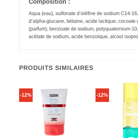
Composition :
Aqua (eau), sulfonate d’oléfine de sodium C14-1
d’alpha-glucane, bétaïne, acide lactique, cocoate
(parfum), benzoate de sodium, polyquaternium-10, 
acétate de sodium, acide benzoïque, alcool isopr
PRODUITS SIMILAIRES
-12%
-12%
CK