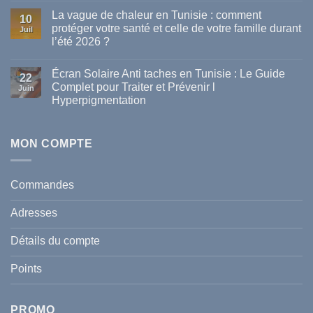
commentaire
La vague de chaleur en Tunisie : comment
sur
10
Les
protéger votre santé et celle de votre famille durant
Juil
meilleures
l’été 2026 ?
marques
de
Aucun
parapharmacie
commentaire
disponibles
Écran Solaire Anti taches en Tunisie : Le Guide
sur
22
en
La
Complet pour Traiter et Prévenir l
Tunisie
Juin
vague
Hyperpigmentation
de
chaleur
Aucun
en
commentaire
Tunisie
sur
:
Écran
MON COMPTE
comment
Solaire
protéger
Anti
votre
taches
santé
en
et
Commandes
Tunisie
celle
:
de
Le
votre
Adresses
Guide
famille
Complet
durant
pour
l’été
Détails du compte
Traiter
2026
et
?
Prévenir
Points
l
Hyperpigmentation
PROMO