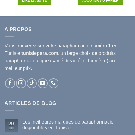
LIRE LA SUITE
AJOUTER AU PANIER
était :
est :
était :
est :
96D.T.
21.500D.T.
17.600D.T.
55.040D.T.
48.435
A PROPOS
Vous trouverez sur votre
parapharmacie
numéro 1 en
Tunisie
tunisiepara.com
, un large choix de produits
parapharmaceutique (santé, beauté, et bien être) au
meilleur prix.
ARTICLES DE BLOG
Les meilleures marques de parapharmacie
29
disponibles en Tunisie
Juil
Aucun