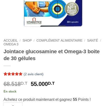
ACCUEIL
/
SHOP
/
COMPLÉMENT ALIMENTAIRE
/
SANTÉ
/
OMEGA 3
Jointace glucosamine et Omega-3 boite
de 30 gélules
(
2
avis client)
Noté
2
5
sur
Le
Le
68.518
55.000
D.T
D.T
5 basé sur
notations
prix
prix
client
En stock
initial
actuel
Achetez ce produit maintenant et gagnez
55
Points !
était :
est :
quantité de Jointace glucosamine et Omega-3 boite de 30 gélu