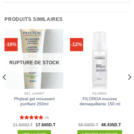
PRODUITS SIMILAIRES
-18%
-12%
RUPTURE DE STOCK
GEL LAVANT
FILORGA
Phyteal gel moussant
FILORGA mousse
purifiant 250ml
démaquillante 150 ml
(4)
Note
4.75
Le
Le
Le
Le
21.500
D.T
17.600
D.T
55.040
D.T
48.435
D.T
prix
prix
prix
prix
sur 5
l
initial
actuel
initial
actuel