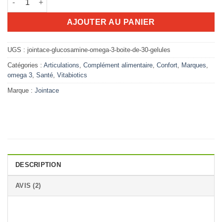
68.518D.T.
55.000D.T.
AJOUTER AU PANIER
UGS :
jointace-glucosamine-omega-3-boite-de-30-gelules
Catégories :
Articulations
,
Complément alimentaire
,
Confort
,
Marques
,
omega 3
,
Santé
,
Vitabiotics
Marque :
Jointace
DESCRIPTION
AVIS (2)