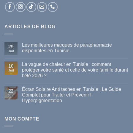
ARTICLES DE BLOG
Les meilleures marques de parapharmacie
29
disponibles en Tunisie
Juil
Aucun
commentaire
La vague de chaleur en Tunisie : comment
sur
10
Les
protéger votre santé et celle de votre famille durant
Juil
meilleures
l’été 2026 ?
marques
de
Aucun
parapharmacie
commentaire
disponibles
Écran Solaire Anti taches en Tunisie : Le Guide
sur
22
en
La
Complet pour Traiter et Prévenir l
Tunisie
Juin
vague
Hyperpigmentation
de
chaleur
Aucun
en
commentaire
Tunisie
sur
:
Écran
MON COMPTE
comment
Solaire
protéger
Anti
votre
taches
santé