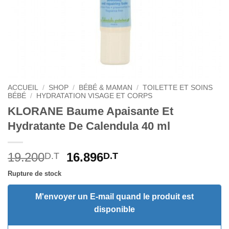
ACCUEIL
/
SHOP
/
BÉBÉ & MAMAN
/
TOILETTE ET SOINS
BÉBÉ
/
HYDRATATION VISAGE ET CORPS
KLORANE Baume Apaisante Et
Hydratante De Calendula 40 ml
Le
Le
19.200
16.896
D.T
D.T
prix
prix
Rupture de stock
initial
actuel
était :
est :
M'envoyer un E-mail quand le produit est
19.200D.T.
16.896D.T.
disponible