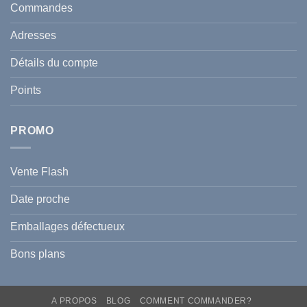
en
et
Commandes
Tunisie
celle
:
de
Le
votre
Adresses
Guide
famille
Complet
durant
pour
l’été
Détails du compte
Traiter
2026
et
?
Prévenir
Points
l
Hyperpigmentation
PROMO
Vente Flash
Date proche
Emballages défectueux
Bons plans
A PROPOS
BLOG
COMMENT COMMANDER?