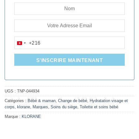
+216
TUNISIA
+216
S'INSCRIRE MAINTENANT
UGS :
TNP-044934
Catégories :
Bébé & maman
,
Change de bébé
,
Hydratation visage et
corps
,
klorane
,
Marques
,
Soins du siège
,
Toilette et soins bébé
Marque :
KLORANE