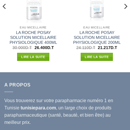
EAU MICELLAIRE
EAU MICELLAIRE
LA ROCHE POSAY
LA ROCHE POSAY
SOLUTION MICELLAIRE
SOLUTION MICELLAIRE
PHYSIOLOGIQUE 400ML
PHYSIOLOGIQUE 200ML
Le
Le
Le
Le
30.000
D.T
26.400
D.T
24.110
D.T
21.217
D.T
prix
prix
prix
prix
l
initial
actuel
initial
actuel
LIRE LA SUITE
LIRE LA SUITE
était :
est :
était :
est :
80D.T.
30.000D.T.
26.400D.T.
24.110D.T.
21.217
A PROPOS
Vous trouverez sur votre
parapharmacie
numéro 1 en
Tunisie
tunisiepara.com
, un large choix de produits
parapharmaceutique (santé, beauté, et bien être) au
meilleur prix.