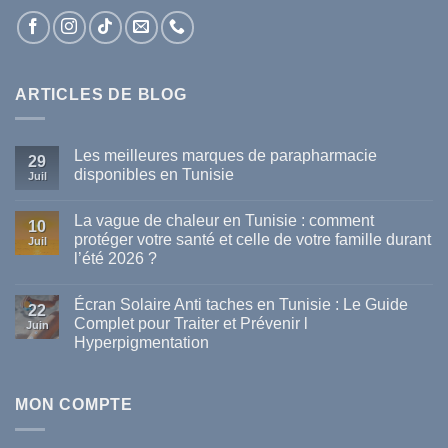
ARTICLES DE BLOG
Les meilleures marques de parapharmacie
29
disponibles en Tunisie
Juil
Aucun
commentaire
La vague de chaleur en Tunisie : comment
sur
10
Les
protéger votre santé et celle de votre famille durant
Juil
meilleures
l’été 2026 ?
marques
de
Aucun
parapharmacie
commentaire
disponibles
Écran Solaire Anti taches en Tunisie : Le Guide
sur
22
en
La
Complet pour Traiter et Prévenir l
Tunisie
Juin
vague
Hyperpigmentation
de
chaleur
Aucun
en
commentaire
Tunisie
sur
:
Écran
MON COMPTE
comment
Solaire
protéger
Anti
votre
taches
santé