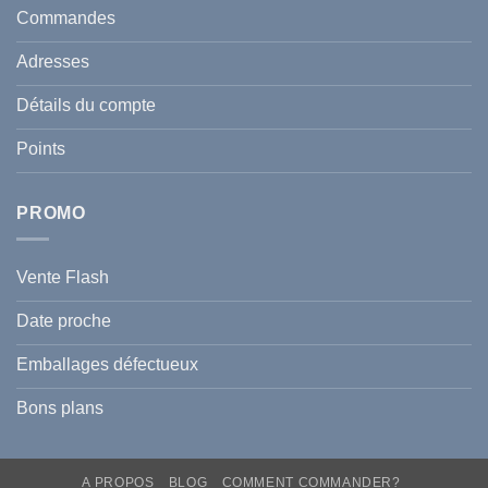
en
et
Commandes
Tunisie
celle
:
de
Le
votre
Adresses
Guide
famille
Complet
durant
pour
l’été
Détails du compte
Traiter
2026
et
?
Prévenir
Points
l
Hyperpigmentation
PROMO
Vente Flash
Date proche
Emballages défectueux
Bons plans
A PROPOS
BLOG
COMMENT COMMANDER?