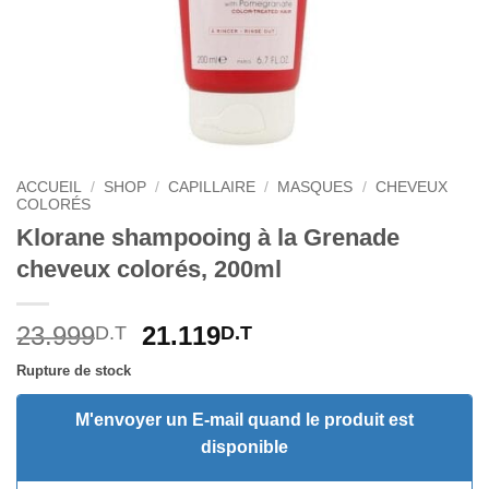
ACCUEIL
/
SHOP
/
CAPILLAIRE
/
MASQUES
/
CHEVEUX
COLORÉS
Klorane shampooing à la Grenade
cheveux colorés, 200ml
Le
Le
23.999
21.119
D.T
D.T
prix
prix
Rupture de stock
initial
actuel
était :
est :
M'envoyer un E-mail quand le produit est
23.999D.T.
21.119D.T.
disponible