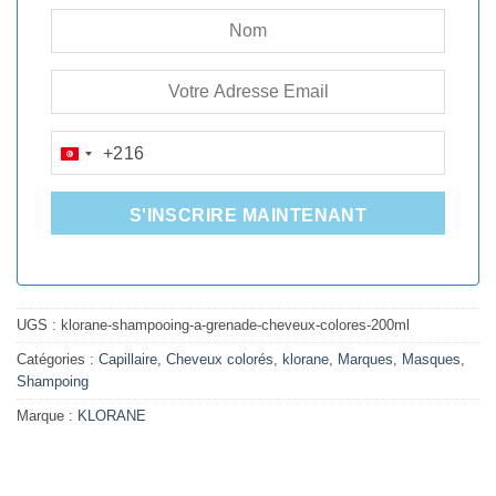
+216
TUNISIA
+216
S'INSCRIRE MAINTENANT
UGS :
klorane-shampooing-a-grenade-cheveux-colores-200ml
Catégories :
Capillaire
,
Cheveux colorés
,
klorane
,
Marques
,
Masques
,
Shampoing
Marque :
KLORANE