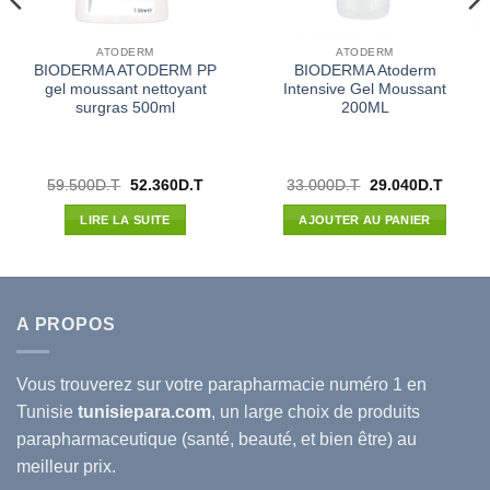
ATODERM
ATODERM
BIODERMA ATODERM PP
BIODERMA Atoderm
gel moussant nettoyant
Intensive Gel Moussant
surgras 500ml
200ML
Le
Le
Le
Le
59.500
D.T
52.360
D.T
33.000
D.T
29.040
D.T
prix
prix
prix
prix
l
initial
actuel
initial
actuel
LIRE LA SUITE
AJOUTER AU PANIER
était :
est :
était :
est :
6D.T.
59.500D.T.
52.360D.T.
33.000D.T.
29.040
A PROPOS
Vous trouverez sur votre
parapharmacie
numéro 1 en
Tunisie
tunisiepara.com
, un large choix de produits
parapharmaceutique (santé, beauté, et bien être) au
meilleur prix.