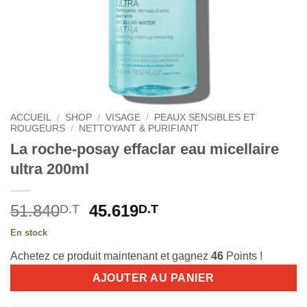
ACCUEIL
/
SHOP
/
VISAGE
/
PEAUX SENSIBLES ET
ROUGEURS
/
NETTOYANT & PURIFIANT
La roche-posay effaclar eau micellaire
ultra 200ml
Le
Le
51.840
45.619
D.T
D.T
prix
prix
En stock
initial
actuel
Achetez ce produit maintenant et gagnez
46
Points !
était :
est :
51.840D.T.
45.619D.T.
AJOUTER AU PANIER