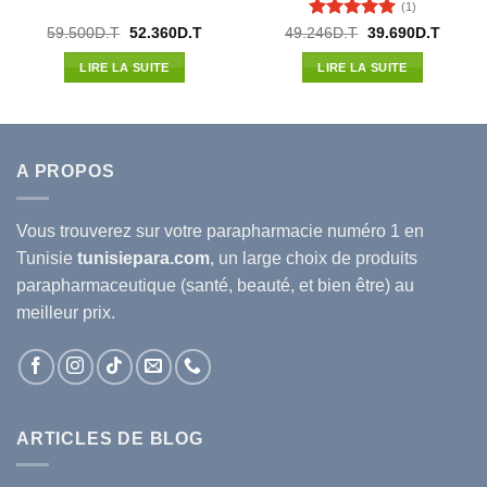
(1)
Note
5
sur
Le
Le
Le
Le
59.500
D.T
52.360
D.T
49.246
D.T
39.690
D.T
prix
prix
prix
prix
5
l
initial
actuel
initial
actuel
LIRE LA SUITE
LIRE LA SUITE
était :
est :
était :
est :
7D.T.
59.500D.T.
52.360D.T.
49.246D.T.
39.690
A PROPOS
Vous trouverez sur votre
parapharmacie
numéro 1 en
Tunisie
tunisiepara.com
, un large choix de produits
parapharmaceutique (santé, beauté, et bien être) au
meilleur prix.
ARTICLES DE BLOG