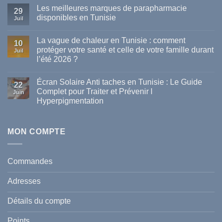
Les meilleures marques de parapharmacie
29
disponibles en Tunisie
Juil
Aucun
commentaire
La vague de chaleur en Tunisie : comment
sur
10
Les
protéger votre santé et celle de votre famille durant
Juil
meilleures
l’été 2026 ?
marques
de
Aucun
parapharmacie
commentaire
disponibles
Écran Solaire Anti taches en Tunisie : Le Guide
sur
22
en
La
Complet pour Traiter et Prévenir l
Tunisie
Juin
vague
Hyperpigmentation
de
chaleur
Aucun
en
commentaire
Tunisie
sur
:
Écran
MON COMPTE
comment
Solaire
protéger
Anti
votre
taches
santé
en
et
Commandes
Tunisie
celle
:
de
Le
votre
Adresses
Guide
famille
Complet
durant
pour
l’été
Détails du compte
Traiter
2026
et
?
Prévenir
Points
l