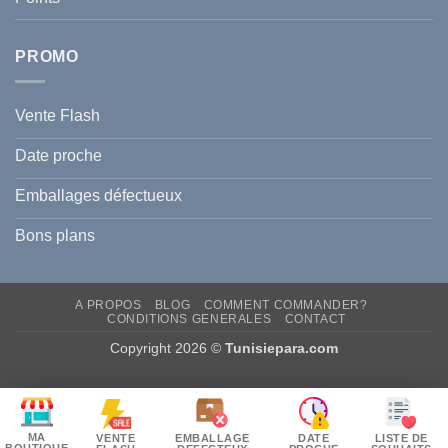
Hyperpigmentation
PROMO
Vente Flash
Date proche
Emballages défectueux
Bons plans
A PROPOS
BLOG
COMMENT COMMANDER?
CONDITIONS GENERALES
CONTACT
Copyright 2026 ©
Tunisiepara.com
MA
VENTE
EMBALLAGE
DATE
LISTE DE
BOUTIQUE