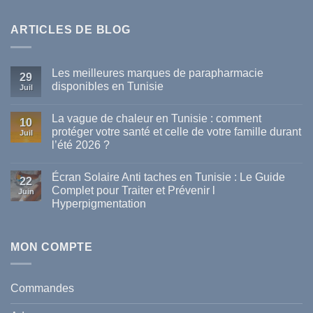
ARTICLES DE BLOG
Les meilleures marques de parapharmacie
29
disponibles en Tunisie
Juil
Aucun
commentaire
La vague de chaleur en Tunisie : comment
sur
10
Les
protéger votre santé et celle de votre famille durant
Juil
meilleures
l’été 2026 ?
marques
de
Aucun
parapharmacie
commentaire
disponibles
Écran Solaire Anti taches en Tunisie : Le Guide
sur
22
en
La
Complet pour Traiter et Prévenir l
Tunisie
Juin
vague
Hyperpigmentation
de
chaleur
Aucun
en
commentaire
Tunisie
sur
:
Écran
MON COMPTE
comment
Solaire
protéger
Anti
votre
taches
santé
en
et
Commandes
Tunisie
celle
:
de
Le
votre