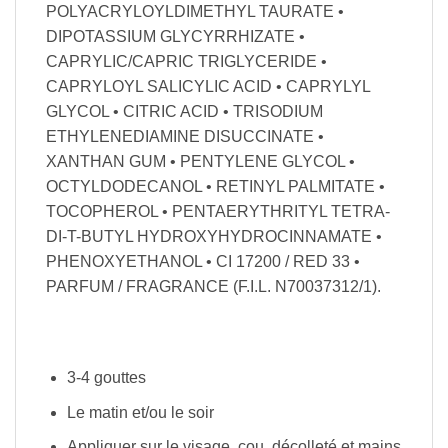
POLYACRYLOYLDIMETHYL TAURATE •
DIPOTASSIUM GLYCYRRHIZATE •
CAPRYLIC/CAPRIC TRIGLYCERIDE •
CAPRYLOYL SALICYLIC ACID • CAPRYLYL
GLYCOL • CITRIC ACID • TRISODIUM
ETHYLENEDIAMINE DISUCCINATE •
XANTHAN GUM • PENTYLENE GLYCOL •
OCTYLDODECANOL • RETINYL PALMITATE •
TOCOPHEROL • PENTAERYTHRITYL TETRA-
DI-T-BUTYL HYDROXYHYDROCINNAMATE •
PHENOXYETHANOL • CI 17200 / RED 33 •
PARFUM / FRAGRANCE (F.I.L. N70037312/1).​
Conseils d’utilisation :
3-4 gouttes
Le matin et/ou le soir
Appliquer sur le visage, cou, décolleté et mains