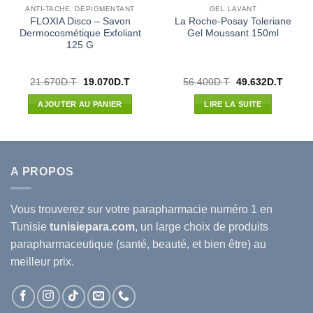
ANTI-TACHE, DÉPIGMENTANT
GEL LAVANT
FLOXIA Disco – Savon
La Roche-Posay Toleriane
Dermocosmétique Exfoliant
Gel Moussant 150ml
125 G
Le
Le
Le
Le
21.670
D.T
19.070
D.T
56.400
D.T
49.632
D.T
prix
prix
prix
prix
l
initial
actuel
initial
actuel
AJOUTER AU PANIER
LIRE LA SUITE
était :
est :
était :
est :
90D.T.
21.670D.T.
19.070D.T.
56.400D.T.
49.632
A PROPOS
Vous trouverez sur votre
parapharmacie
numéro 1 en
Tunisie
tunisiepara.com
, un large choix de produits
parapharmaceutique (santé, beauté, et bien être) au
meilleur prix.