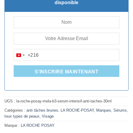
175.510D.T.
154.449D.T.
disponible
+216
TUNISIA
+216
S'INSCRIRE MAINTENANT
UGS :
la-roche-posay-mela-b3-serum-intensif-anti-taches-30ml
Catégories :
anti tâches brunes
,
LA ROCHE-POSAY
,
Marques
,
Sérums
,
toux types de peaux
,
Visage
Marque :
LA ROCHE POSAY