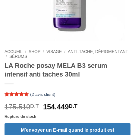
ACCUEIL
/
SHOP
/
VISAGE
/
ANTI-TACHE, DÉPIGMENTANT
/
SÉRUMS
LA Roche posay MELA B3 serum
intensif anti taches 30ml
(
2
avis client)
Noté
2
5
sur
Le
Le
175.510
154.449
D.T
D.T
5 basé sur
notations
prix
prix
client
Rupture de stock
initial
actuel
était :
est :
M'envoyer un E-mail quand le produit est