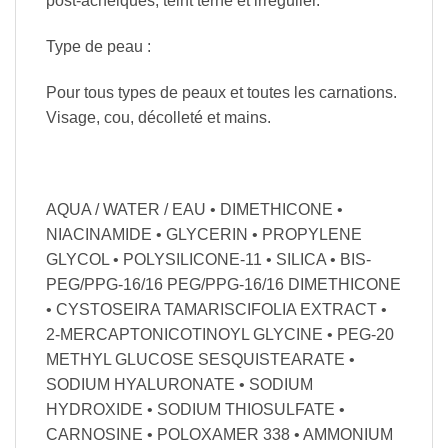
post-acnéiques, teint terne et irrégulier.
Type de peau :
Pour tous types de peaux et toutes les carnations.
Visage, cou, décolleté et mains.
Composition :
AQUA / WATER / EAU • DIMETHICONE •
NIACINAMIDE • GLYCERIN • PROPYLENE
GLYCOL • POLYSILICONE-11 • SILICA • BIS-
PEG/PPG-16/16 PEG/PPG-16/16 DIMETHICONE
• CYSTOSEIRA TAMARISCIFOLIA EXTRACT •
2-MERCAPTONICOTINOYL GLYCINE • PEG-20
METHYL GLUCOSE SESQUISTEARATE •
SODIUM HYALURONATE • SODIUM
HYDROXIDE • SODIUM THIOSULFATE •
CARNOSINE • POLOXAMER 338 • AMMONIUM