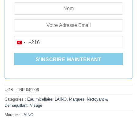
+216
TUNISIA
+216
S'INSCRIRE MAINTENANT
UGS :
TNP-049906
Catégories :
Eau micellaire
,
LAINO
,
Marques
,
Nettoyant &
Démaquillant
,
Visage
Marque :
LAINO