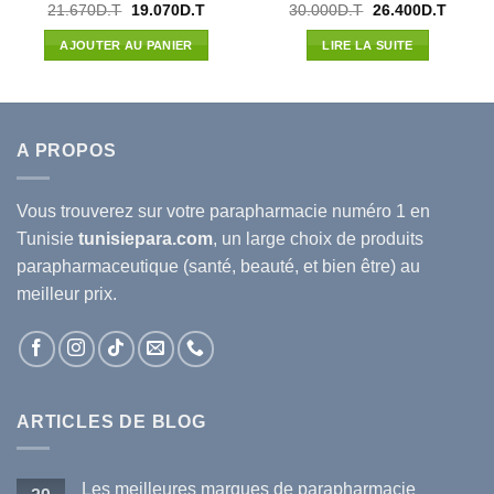
Le
Le
Le
Le
21.670
D.T
19.070
D.T
30.000
D.T
26.400
D.T
prix
prix
prix
prix
l
initial
actuel
initial
actuel
AJOUTER AU PANIER
LIRE LA SUITE
était :
est :
était :
est :
96D.T.
21.670D.T.
19.070D.T.
30.000D.T.
26.400
A PROPOS
Vous trouverez sur votre
parapharmacie
numéro 1 en
Tunisie
tunisiepara.com
, un large choix de produits
parapharmaceutique (santé, beauté, et bien être) au
meilleur prix.
ARTICLES DE BLOG
Les meilleures marques de parapharmacie