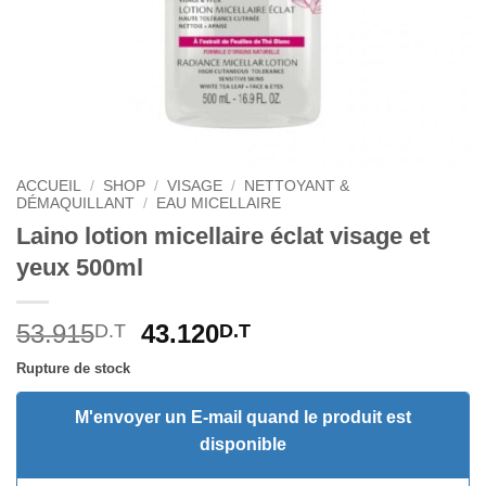
ACCUEIL
/
SHOP
/
VISAGE
/
NETTOYANT &
DÉMAQUILLANT
/
EAU MICELLAIRE
Laino lotion micellaire éclat visage et
yeux 500ml
Le
Le
53.915
43.120
D.T
D.T
prix
prix
Rupture de stock
initial
actuel
était :
est :
M'envoyer un E-mail quand le produit est
53.915D.T.
43.120D.T.
disponible