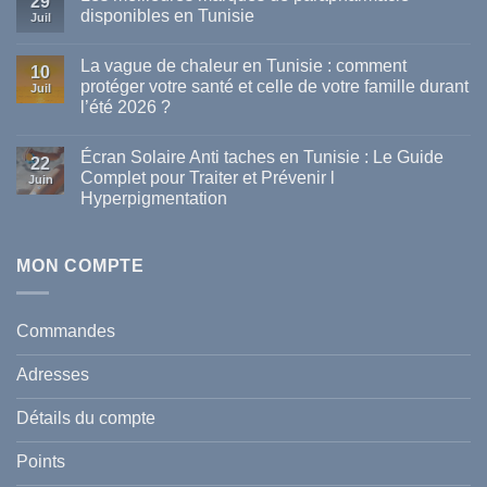
29
disponibles en Tunisie
Juil
Aucun
commentaire
La vague de chaleur en Tunisie : comment
sur
10
Les
protéger votre santé et celle de votre famille durant
Juil
meilleures
l’été 2026 ?
marques
de
Aucun
parapharmacie
commentaire
disponibles
Écran Solaire Anti taches en Tunisie : Le Guide
sur
22
en
La
Complet pour Traiter et Prévenir l
Tunisie
Juin
vague
Hyperpigmentation
de
chaleur
Aucun
en
commentaire
Tunisie
sur
:
Écran
MON COMPTE
comment
Solaire
protéger
Anti
votre
taches
santé
en
et
Commandes
Tunisie
celle
:
de
Le
votre
Adresses
Guide
famille
Complet
durant
pour
l’été
Détails du compte
Traiter
2026
et
?
Prévenir
Points
l
Hyperpigmentation