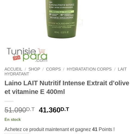
ACCUEIL
/
SHOP
/
CORPS
/
HYDRATATION CORPS
/
LAIT
HYDRATANT
Laino LAIT Nutritif Intense Extrait d’olive
et vitamine E 400ml
Le
Le
51.090
41.360
D.T
D.T
prix
prix
En stock
initial
actuel
Achetez ce produit maintenant et gagnez
41
Points !
était :
est :