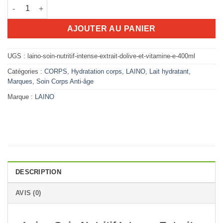
quantité de Laino LAIT Nutritif Intense Extrait d'olive et vitami
51.090D.T.
41.360D.T.
AJOUTER AU PANIER
UGS :
laino-soin-nutritif-intense-extrait-dolive-et-vitamine-e-400ml
Catégories :
CORPS
,
Hydratation corps
,
LAINO
,
Lait hydratant
,
Marques
,
Soin Corps Anti-âge
Marque :
LAINO
DESCRIPTION
AVIS (0)