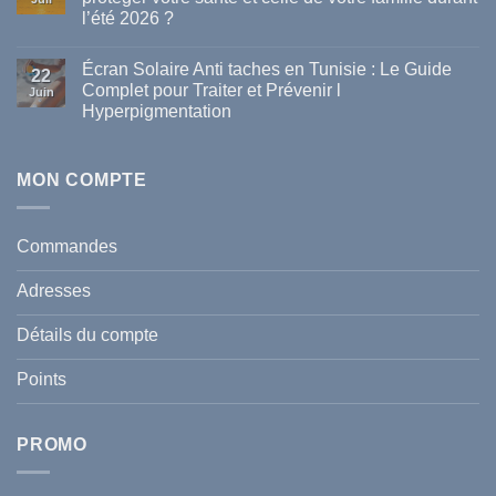
meilleures
l’été 2026 ?
marques
de
Aucun
parapharmacie
commentaire
disponibles
Écran Solaire Anti taches en Tunisie : Le Guide
sur
22
en
La
Complet pour Traiter et Prévenir l
Tunisie
Juin
vague
Hyperpigmentation
de
chaleur
Aucun
en
commentaire
Tunisie
sur
:
Écran
MON COMPTE
comment
Solaire
protéger
Anti
votre
taches
santé
en
et
Commandes
Tunisie
celle
:
de
Le
votre
Adresses
Guide
famille
Complet
durant
pour
l’été
Détails du compte
Traiter
2026
et
?
Prévenir
Points
l
Hyperpigmentation
PROMO