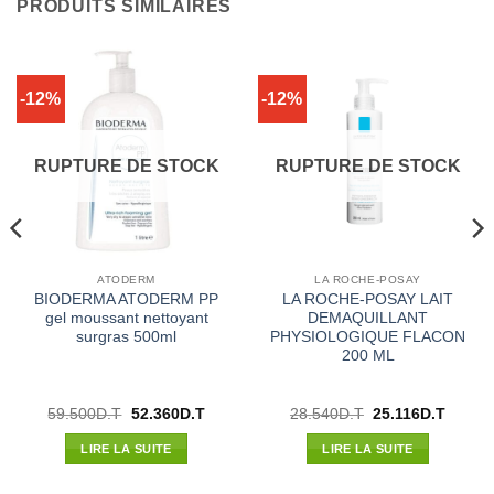
PRODUITS SIMILAIRES
-12%
-12%
RUPTURE DE STOCK
RUPTURE DE STOCK
ATODERM
LA ROCHE-POSAY
BIODERMA ATODERM PP
LA ROCHE-POSAY LAIT
gel moussant nettoyant
DEMAQUILLANT
surgras 500ml
PHYSIOLOGIQUE FLACON
200 ML
Le
Le
Le
Le
59.500
D.T
52.360
D.T
28.540
D.T
25.116
D.T
prix
prix
prix
prix
l
initial
actuel
initial
actuel
LIRE LA SUITE
LIRE LA SUITE
était :
est :
était :
est :
00D.T.
59.500D.T.
52.360D.T.
28.540D.T.
25.116