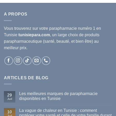
A PROPOS
Vous trouverez sur votre
parapharmacie
numéro 1 en
Tunisie
tunisiepara.com
, un large choix de produits
parapharmaceutique (santé, beauté, et bien être) au
meilleur prix.
ARTICLES DE BLOG
Les meilleures marques de parapharmacie
29
disponibles en Tunisie
Juil
Aucun
commentaire
La vague de chaleur en Tunisie : comment
sur
10
Les
protéger votre santé et celle de votre famille durant
Juil