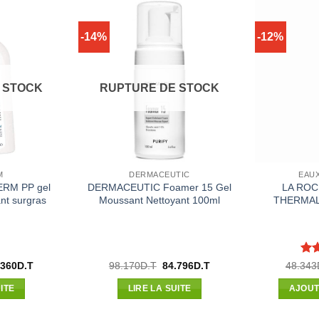
-14%
-12%
 STOCK
RUPTURE DE STOCK
M
DERMACEUTIC
EAU
RM PP gel
DERMACEUTIC Foamer 15 Gel
LA ROC
nt surgras
Moussant Nettoyant 100ml
THERMAL
No
Le
Le
Le
.360
D.T
98.170
D.T
84.796
D.T
48.343
x
prix
prix
prix
5
ial
actuel
initial
actuel
ITE
LIRE LA SUITE
AJOUT
t :
est :
était :
est :
500D.T.
52.360D.T.
98.170D.T.
84.796D.T.