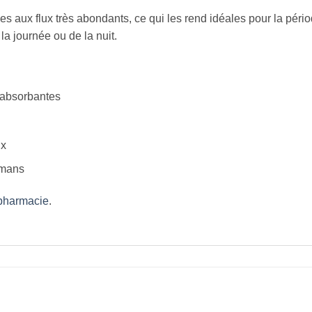
s aux flux très abondants, ce qui les rend idéales pour la pér
la journée ou de la nuit.
 absorbantes
ux
amans
apharmacie
.