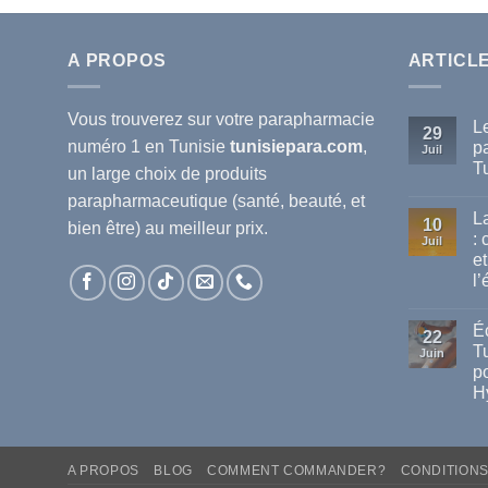
A PROPOS
ARTICL
Vous trouverez sur votre
parapharmacie
L
29
numéro 1 en Tunisie
tunisiepara.com
,
p
Juil
T
un large choix de produits
Au
parapharmaceutique (santé, beauté, et
co
L
sur
10
bien être) au meilleur prix.
Le
:
Juil
mei
et
ma
de
l’
pa
dis
Au
en
co
Éc
sur
Tun
22
La
T
Juin
va
po
de
cha
H
en
Tun
Au
:
co
sur
co
Éc
pro
A PROPOS
BLOG
COMMENT COMMANDER?
CONDITION
Sol
vot
Ant
san