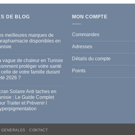
ES DE BLOG
MON COMPTE
Commandes
es meilleures marques de
arapharmacie disponibles en
Adresses
unisie
cun
mmentaire
Détails du compte
a vague de chaleur en Tunisie
s
 comment protéger votre santé
lleures
Points
 celle de votre famille durant
rques
été 2026 ?
rapharmacie
ponibles
cun
mmentaire
ran Solaire Anti taches en
isie
unisie : Le Guide Complet
gue
ur Traiter et Prévenir l
leur
yperpigmentation
isie
cun
mmentaire
mment
ran
téger
S GENERALES
CONTACT
aire
re
i
té