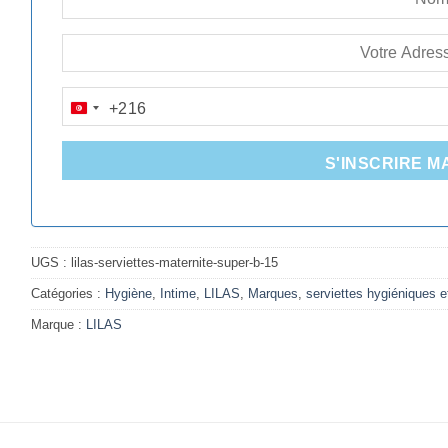
+216
TUNISIA
+216
S'INSCRIRE M
UGS :
lilas-serviettes-maternite-super-b-15
Catégories :
Hygiène
,
Intime
,
LILAS
,
Marques
,
serviettes hygiéniques 
Marque :
LILAS