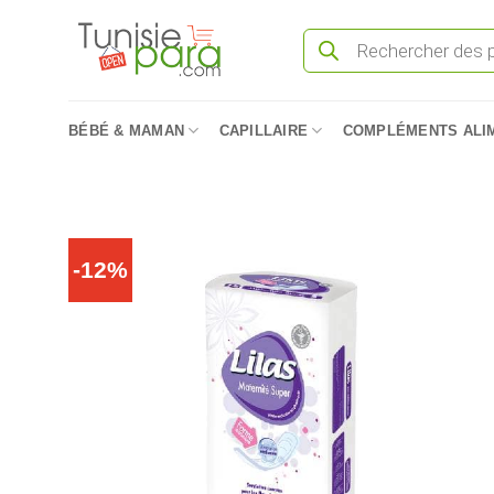
Passer
Recherche
au
de
produits
contenu
BÉBÉ & MAMAN
CAPILLAIRE
COMPLÉMENTS ALI
-12%