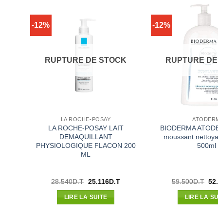
-12%
-12%
RUPTURE DE STOCK
RUPTURE DE
LA ROCHE-POSAY
ATODER
ant
LA ROCHE-POSAY LAIT
BIODERMA ATODE
DEMAQUILLANT
moussant nettoya
PHYSIOLOGIQUE FLACON 200
500ml
ML
Le
Le
Le
Le
28.540
D.T
25.116
D.T
59.500
D.T
52
prix
prix
prix
pri
actuel
initial
actuel
init
LIRE LA SUITE
LIRE LA SU
est :
était :
est :
étai
.
32.736D.T.
28.540D.T.
25.116D.T.
59.