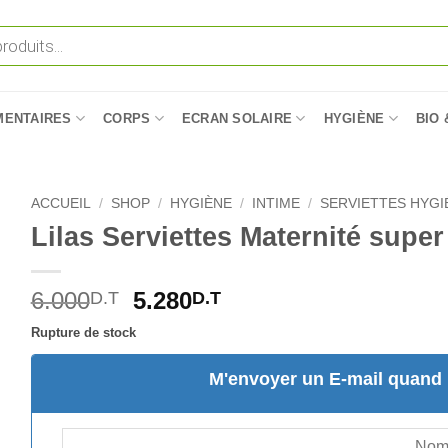
MENTAIRES
CORPS
ECRAN SOLAIRE
HYGIÈNE
BIO 
ACCUEIL
/
SHOP
/
HYGIÈNE
/
INTIME
/
SERVIETTES HYGI
Lilas Serviettes Maternité super
Le
Le
6.000
5.280
D.T
D.T
prix
prix
Rupture de stock
initial
actuel
était :
est :
M'envoyer un E-mail quand l
6.000D.T.
5.280D.T.