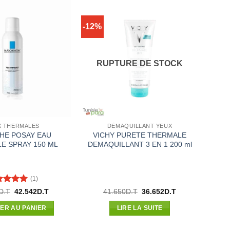
-12%
RUPTURE DE STOCK
X THERMALES
DÉMAQUILLANT YEUX
HE POSAY EAU
VICHY PURETE THERMALE
E SPRAY 150 ML
DEMAQUILLANT 3 EN 1 200 ml
(1)
te
5
sur
Le
Le
Le
Le
D.T
42.542
D.T
41.650
D.T
36.652
D.T
prix
prix
prix
prix
initial
actuel
initial
actuel
ER AU PANIER
LIRE LA SUITE
était :
est :
était :
est :
48.343D.T.
42.542D.T.
41.650D.T.
36.652D.T.