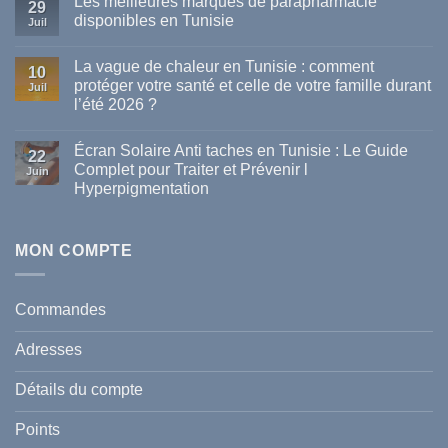
Les meilleures marques de parapharmacie
29
disponibles en Tunisie
Juil
Aucun
commentaire
La vague de chaleur en Tunisie : comment
sur
10
Les
protéger votre santé et celle de votre famille durant
Juil
meilleures
l’été 2026 ?
marques
de
Aucun
parapharmacie
commentaire
disponibles
Écran Solaire Anti taches en Tunisie : Le Guide
sur
22
en
La
Complet pour Traiter et Prévenir l
Tunisie
Juin
vague
Hyperpigmentation
de
chaleur
Aucun
en
commentaire
Tunisie
sur
:
Écran
MON COMPTE
comment
Solaire
protéger
Anti
votre
taches
santé
en
et
Commandes
Tunisie
celle
:
de
Le
votre
Adresses
Guide
famille
Complet
durant
pour
l’été
Détails du compte
Traiter
2026
et
?
Prévenir
Points
l
Hyperpigmentation