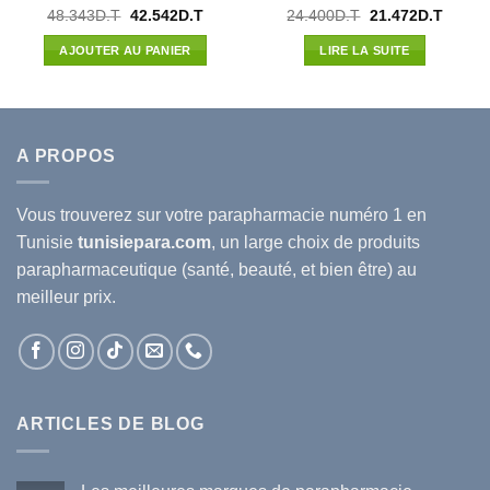
Note
5
sur
Le
Le
Le
Le
48.343
D.T
42.542
D.T
24.400
D.T
21.472
D.T
prix
prix
prix
prix
5
initial
actuel
initial
actuel
AJOUTER AU PANIER
LIRE LA SUITE
était :
est :
était :
est :
48.343D.T.
42.542D.T.
24.400D.T.
21.472
A PROPOS
Vous trouverez sur votre
parapharmacie
numéro 1 en
Tunisie
tunisiepara.com
, un large choix de produits
parapharmaceutique (santé, beauté, et bien être) au
meilleur prix.
ARTICLES DE BLOG