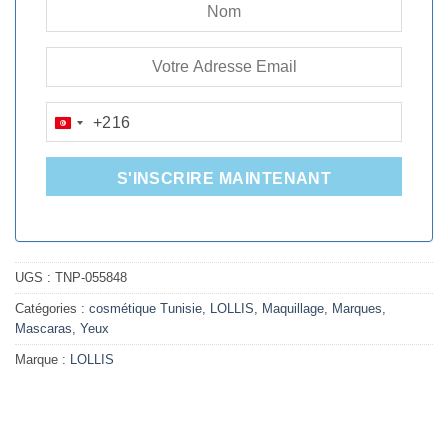
+216
TUNISIA
+216
S'INSCRIRE MAINTENANT
UGS :
TNP-055848
Catégories :
cosmétique Tunisie
,
LOLLIS
,
Maquillage
,
Marques
,
Mascaras
,
Yeux
Marque :
LOLLIS