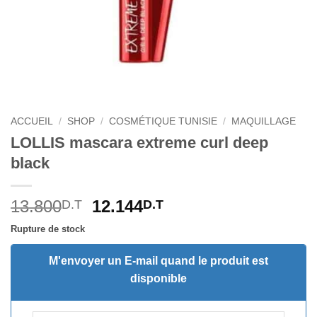
ACCUEIL
/
SHOP
/
COSMÉTIQUE TUNISIE
/
MAQUILLAGE
LOLLIS mascara extreme curl deep
black
Le
Le
13.800
12.144
D.T
D.T
prix
prix
Rupture de stock
initial
actuel
était :
est :
M'envoyer un E-mail quand le produit est
13.800D.T.
12.144D.T.
disponible