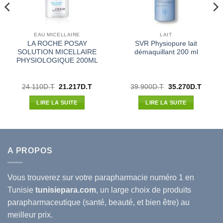
EAU MICELLAIRE
LAIT
LA ROCHE POSAY
SVR Physiopure lait
SOLUTION MICELLAIRE
démaquillant 200 ml
PHYSIOLOGIQUE 200ML
Le
Le
Le
Le
24.110
D.T
21.217
D.T
39.900
D.T
35.270
D.T
prix
prix
prix
prix
l
initial
actuel
initial
actuel
LIRE LA SUITE
LIRE LA SUITE
était :
est :
était :
est :
40D.T.
24.110D.T.
21.217D.T.
39.900D.T.
35.270
A PROPOS
Vous trouverez sur votre
parapharmacie
numéro 1 en
Tunisie
tunisiepara.com
, un large choix de produits
parapharmaceutique (santé, beauté, et bien être) au
meilleur prix.