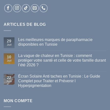
ARTICLES DE BLOG
Les meilleures marques de parapharmacie
29
disponibles en Tunisie
Juil
Aucun
commentaire
La vague de chaleur en Tunisie : comment
sur
10
Les
protéger votre santé et celle de votre famille durant
Juil
meilleures
l’été 2026 ?
marques
de
Aucun
parapharmacie
commentaire
disponibles
Écran Solaire Anti taches en Tunisie : Le Guide
sur
22
en
La
Complet pour Traiter et Prévenir l
Tunisie
Juin
vague
Hyperpigmentation
de
chaleur
Aucun
en
commentaire
Tunisie
sur
:
Écran
MON COMPTE
comment
Solaire
protéger
Anti
votre
taches