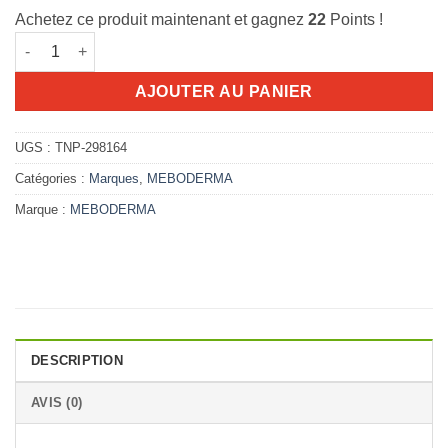
initial
actuel
Achetez ce produit maintenant et gagnez
22
Points !
était :
est :
quantité de meboderma pommade 40g
25.089D.T.
22.078D.T.
AJOUTER AU PANIER
UGS :
TNP-298164
Catégories :
Marques
,
MEBODERMA
Marque :
MEBODERMA
DESCRIPTION
AVIS (0)