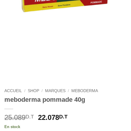
ACCUEIL
/
SHOP
/
MARQUES
/
MEBODERMA
meboderma pommade 40g
Le
Le
25.089
22.078
D.T
D.T
prix
prix
En stock