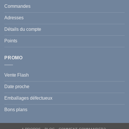
santé
en
et
Commandes
Tunisie
celle
:
de
Le
votre
Adresses
Guide
famille
Complet
durant
pour
l’été
Détails du compte
Traiter
2026
et
?
Prévenir
Points
l
Hyperpigmentation
PROMO
Vente Flash
Date proche
Emballages défectueux
Bons plans