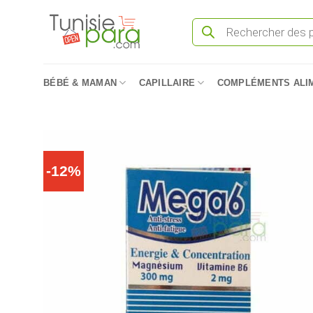
Passer
Recherche
au
de
produits
contenu
BÉBÉ & MAMAN
CAPILLAIRE
COMPLÉMENTS ALI
-12%