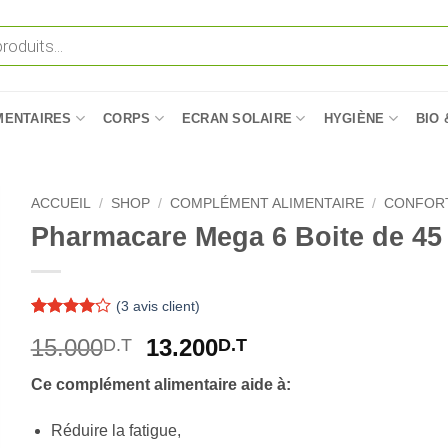
MENTAIRES
CORPS
ECRAN SOLAIRE
HYGIÈNE
BIO 
ACCUEIL
/
SHOP
/
COMPLÉMENT ALIMENTAIRE
/
CONFOR
Pharmacare Mega 6 Boite de 45
(
3
avis client)
Noté
3
4
Le
Le
15.000
13.200
D.T
D.T
sur 5
basé sur
prix
prix
notations
Ce complément alimentaire aide à:
initial
actuel
client
était :
est :
Réduire la fatigue,
15.000D.T.
13.200D.T.