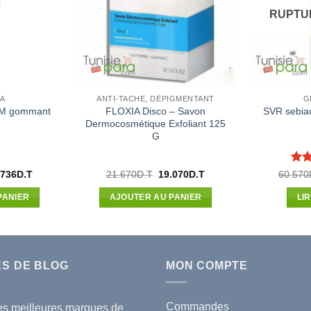
RUPTU
A
ANTI-TACHE, DÉPIGMENTANT
G
M gommant
FLOXIA Disco – Savon
SVR sebiac
Dermocosmétique Exfoliant 125
G
Not
Le
Le
Le
.736
D.T
21.670
D.T
19.070
D.T
60.570
x
prix
prix
prix
sur 
ial
actuel
initial
actuel
PANIER
AJOUTER AU PANIER
LI
t :
est :
était :
est :
200D.T.
32.736D.T.
21.670D.T.
19.070D.T.
ES DE BLOG
MON COMPTE
Commandes
es meilleures marques de