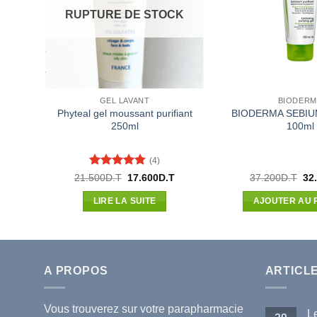
RUPTURE DE STOCK
GEL LAVANT
BIODERM
sante
Phyteal gel moussant purifiant
BIODERMA SEBIU
250ml
100ml
(4)
Note
4.75
Le
Le
Le
21.500
D.T
17.600
D.T
37.200
D.T
32
prix
prix
pri
sur 5
initial
actuel
init
LIRE LA SUITE
AJOUTER AU 
était :
est :
étai
21.500D.T.
17.600D.T.
37.
A PROPOS
ARTICL
Vous trouverez sur votre
parapharmacie
L