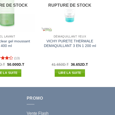
RE DE STOCK
RUPTURE DE STOCK
EL LAVANT
DÉMAQUILLANT YEUX
lear gel moussant
VICHY PURETE THERMALE
400 ml
DEMAQUILLANT 3 EN 1 200 ml
(13)
e
4.31
Le
Le
Le
Le
D.T
50.000
D.T
41.650
D.T
36.652
D.T
prix
prix
prix
prix
5
initial
actuel
initial
actuel
RE LA SUITE
LIRE LA SUITE
était :
est :
était :
est :
60.570D.T.
50.000D.T.
41.650D.T.
36.652D.T.
PROMO
Vente Flash