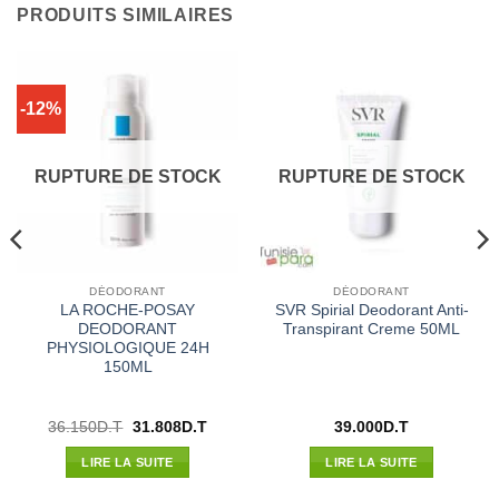
PRODUITS SIMILAIRES
-12%
RUPTURE DE STOCK
RUPTURE DE STOCK
DÉODORANT
DÉODORANT
LA ROCHE-POSAY
SVR Spirial Deodorant Anti-
DEODORANT
Transpirant Creme 50ML
PHYSIOLOGIQUE 24H
150ML
Le
Le
36.150
D.T
31.808
D.T
39.000
D.T
prix
prix
l
initial
actuel
LIRE LA SUITE
LIRE LA SUITE
était :
est :
00D.T.
36.150D.T.
31.808D.T.