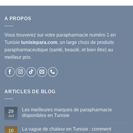
A PROPOS
Vous trouverez sur votre
parapharmacie
numéro 1 en
Tunisie
tunisiepara.com
, un large choix de produits
parapharmaceutique (santé, beauté, et bien être) au
meilleur prix.
ARTICLES DE BLOG
Les meilleures marques de parapharmacie
29
disponibles en Tunisie
Juil
Aucun
commentaire
La vague de chaleur en Tunisie : comment
sur
10
Les