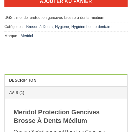
16.000D.T.
14.080D.T.
AJOUTER AU PANIER
UGS :
meridol-protection-gencives-brosse-a-dents-medium
Catégories :
Brosse à Dents
,
Hygiène
,
Hygiène bucco-dentaire
Marque :
Meridol
DESCRIPTION
AVIS (1)
Meridol Protection Gencives
Brosse À Dents Médium
Conçue Spécifiquement Pour Les Gencives