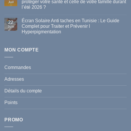
protéger votre santé et celle de votre famille durant
Juil
meilleures
l’été 2026 ?
marques
de
Aucun
parapharmacie
commentaire
disponibles
Écran Solaire Anti taches en Tunisie : Le Guide
sur
22
en
La
Complet pour Traiter et Prévenir l
Tunisie
Juin
vague
Hyperpigmentation
de
chaleur
Aucun
en
commentaire
Tunisie
sur
:
Écran
MON COMPTE
comment
Solaire
protéger
Anti
votre
taches
santé
en
et
Commandes
Tunisie
celle
:
de
Le
votre
Adresses
Guide
famille
Complet
durant
pour
l’été
Détails du compte
Traiter
2026
et
?
Prévenir
Points
l
Hyperpigmentation
PROMO