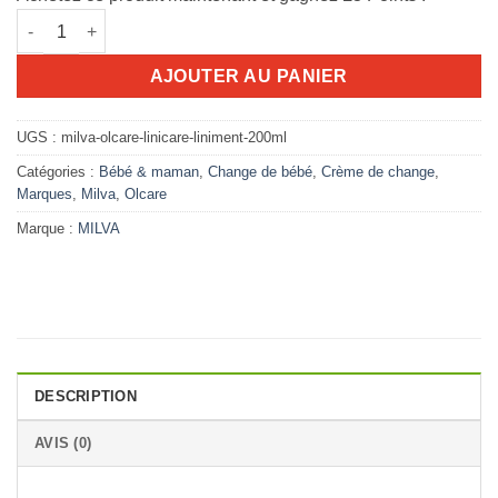
quantité de milva olcare linicare liniment 200ml
AJOUTER AU PANIER
UGS :
milva-olcare-linicare-liniment-200ml
Catégories :
Bébé & maman
,
Change de bébé
,
Crème de change
,
Marques
,
Milva
,
Olcare
Marque :
MILVA
DESCRIPTION
AVIS (0)