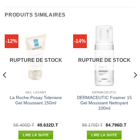
PRODUITS SIMILAIRES
-12%
-14%
RUPTURE DE STOCK
RUPTURE DE STOCK
GEL LAVANT
DERMACEUTIC
La Roche-Posay Toleriane
DERMACEUTIC Foamer 15
Gel Moussant 150ml
Gel Moussant Nettoyant
100ml
Le
Le
Le
Le
56.400
D.T
49.632
D.T
98.170
D.T
84.796
D.T
prix
prix
prix
prix
l
initial
actuel
initial
actuel
LIRE LA SUITE
LIRE LA SUITE
était :
est :
était :
est :