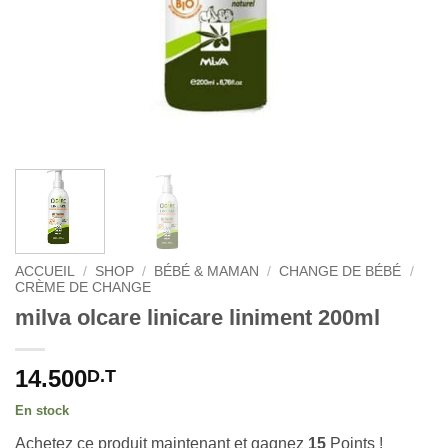
ACCUEIL
/
SHOP
/
BÉBÉ & MAMAN
/
CHANGE DE BÉBÉ
/
CRÈME DE CHANGE
milva olcare linicare liniment 200ml
14.500
D.T
En stock
Achetez ce produit maintenant et gagnez
15
Points !