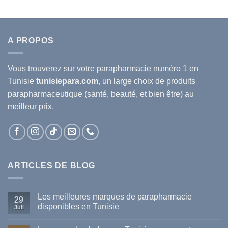
63D.T.
56.400D.T.
49.632D.T.
98.170D.T.
84.796
A PROPOS
Vous trouverez sur votre
parapharmacie
numéro 1 en
Tunisie
tunisiepara.com
, un large choix de produits
parapharmaceutique (santé, beauté, et bien être) au
meilleur prix.
ARTICLES DE BLOG
Les meilleures marques de parapharmacie
29
disponibles en Tunisie
Juil
Aucun
commentaire