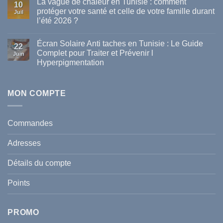
La vague de chaleur en Tunisie : comment
sur
10
Les
protéger votre santé et celle de votre famille durant
Juil
meilleures
l’été 2026 ?
marques
de
Aucun
parapharmacie
commentaire
disponibles
Écran Solaire Anti taches en Tunisie : Le Guide
sur
22
en
La
Complet pour Traiter et Prévenir l
Tunisie
Juin
vague
Hyperpigmentation
de
chaleur
Aucun
en
commentaire
Tunisie
sur
:
Écran
MON COMPTE
comment
Solaire
protéger
Anti
votre
taches
santé
en
et
Commandes
Tunisie
celle
:
de
Le
votre
Adresses
Guide
famille
Complet
durant
pour
l’été
Détails du compte
Traiter
2026
et
?
Prévenir
Points
l
Hyperpigmentation
PROMO