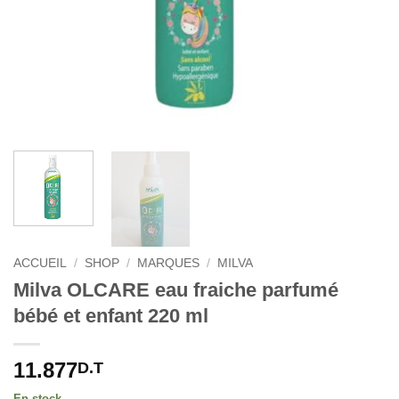
ACCUEIL
/
SHOP
/
MARQUES
/
MILVA
Milva OLCARE eau fraiche parfumé
bébé et enfant 220 ml
11.877
D.T
En stock