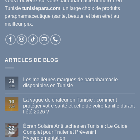
Vous trouverez sur votre
parapharmacie
numéro 1 en
Tunisie
tunisiepara.com
, un large choix de produits
parapharmaceutique (santé, beauté, et bien être) au
meilleur prix.
ARTICLES DE BLOG
Les meilleures marques de parapharmacie
29
disponibles en Tunisie
Juil
Aucun
commentaire
La vague de chaleur en Tunisie : comment
sur
10
Les
protéger votre santé et celle de votre famille durant
Juil
meilleures
l’été 2026 ?
marques
de
Aucun
parapharmacie
commentaire
disponibles
Écran Solaire Anti taches en Tunisie : Le Guide
sur
22
en
La
Complet pour Traiter et Prévenir l
Tunisie
Juin
vague
Hyperpigmentation
de