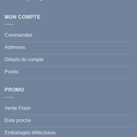
chaleur
Aucun
en
commentaire
Tunisie
sur
:
Écran
MON COMPTE
comment
Solaire
protéger
Anti
votre
taches
santé
en
et
Commandes
Tunisie
celle
:
de
Le
votre
Adresses
Guide
famille
Complet
durant
pour
l’été
Détails du compte
Traiter
2026
et
?
Prévenir
Points
l
Hyperpigmentation
PROMO
Vente Flash
Date proche
Emballages défectueux