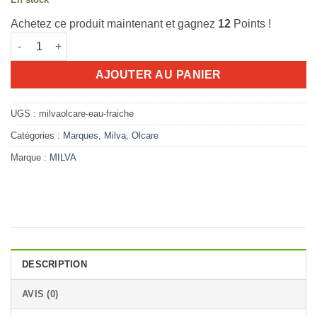
Achetez ce produit maintenant et gagnez
12
Points !
quantité de Milva OLCARE eau fraiche parfumé bébé et enfant 
AJOUTER AU PANIER
UGS :
milvaolcare-eau-fraiche
Catégories :
Marques
,
Milva
,
Olcare
Marque :
MILVA
DESCRIPTION
AVIS (0)