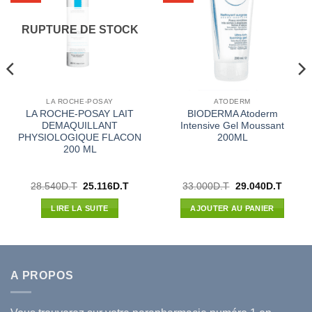
RUPTURE DE STOCK
LA ROCHE-POSAY
ATODERM
LA ROCHE-POSAY LAIT
BIODERMA Atoderm
DEMAQUILLANT
Intensive Gel Moussant
PHYSIOLOGIQUE FLACON
200ML
200 ML
Le
Le
Le
Le
28.540
D.T
25.116
D.T
33.000
D.T
29.040
D.T
prix
prix
prix
prix
initial
actuel
initial
actuel
LIRE LA SUITE
AJOUTER AU PANIER
était :
est :
était :
est :
28.540D.T.
25.116D.T.
33.000D.T.
29.040
A PROPOS