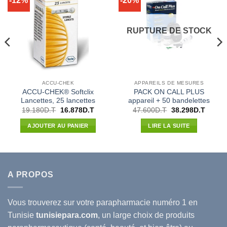
-12%
-20%
RUPTURE DE STOCK
ACCU-CHEK
APPAREILS DE MESURES
ACCU-CHEK® Softclix
PACK ON CALL PLUS
Lancettes, 25 lancettes
appareil + 50 bandelettes
Le
Le
Le
Le
19.180
D.T
16.878
D.T
47.600
D.T
38.298
D.T
prix
prix
prix
prix
l
initial
actuel
initial
actuel
AJOUTER AU PANIER
LIRE LA SUITE
était :
est :
était :
est :
77D.T.
19.180D.T.
16.878D.T.
47.600D.T.
38.298
A PROPOS
Vous trouverez sur votre
parapharmacie
numéro 1 en
Tunisie
tunisiepara.com
, un large choix de produits