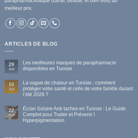
parapharmaceutique (santé, beauté, et bien être) au
meilleur prix.
ARTICLES DE BLOG
Les meilleures marques de parapharmacie
29
disponibles en Tunisie
Juil
Aucun
commentaire
La vague de chaleur en Tunisie : comment
sur
10
Les
protéger votre santé et celle de votre famille durant
Juil
meilleures
l’été 2026 ?
marques
de
Aucun
parapharmacie
commentaire
disponibles
Écran Solaire Anti taches en Tunisie : Le Guide
sur
22
en
La
Complet pour Traiter et Prévenir l
Tunisie
Juin
vague
Hyperpigmentation
de
chaleur
Aucun
en
commentaire
Tunisie
sur
: