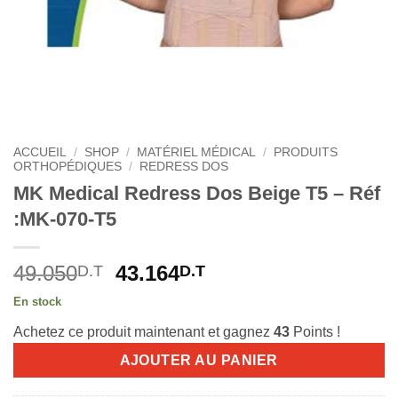
ACCUEIL
/
SHOP
/
MATÉRIEL MÉDICAL
/
PRODUITS
ORTHOPÉDIQUES
/
REDRESS DOS
MK Medical Redress Dos Beige T5 – Réf
:MK-070-T5
Le
Le
49.050
43.164
D.T
D.T
prix
prix
En stock
initial
actuel
Achetez ce produit maintenant et gagnez
43
Points !
était :
est :
49.050D.T.
43.164D.T.
AJOUTER AU PANIER