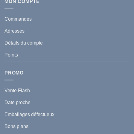
Écran
MON COMPTE
comment
Solaire
protéger
Anti
votre
taches
santé
en
et
Commandes
Tunisie
celle
:
de
Le
votre
Adresses
Guide
famille
Complet
durant
pour
l’été
Détails du compte
Traiter
2026
et
?
Prévenir
Points
l
Hyperpigmentation
PROMO
Vente Flash
Date proche
Emballages défectueux
Bons plans