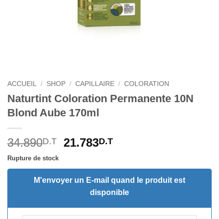
ACCUEIL
/
SHOP
/
CAPILLAIRE
/
COLORATION
Naturtint Coloration Permanente 10N
Blond Aube 170ml
Le
Le
34.890
21.783
D.T
D.T
prix
prix
Rupture de stock
initial
actuel
était :
est :
M'envoyer un E-mail quand le produit est
34.890D.T.
21.783D.T.
disponible