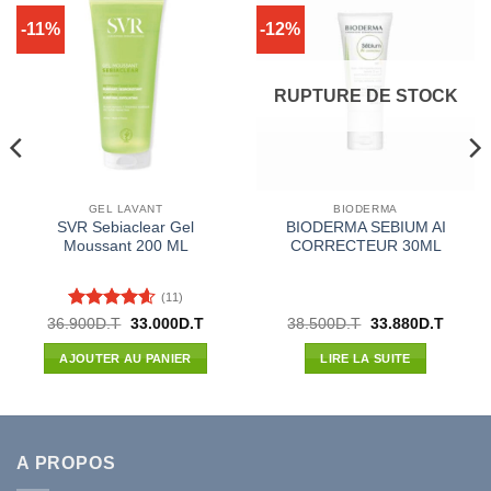
-11%
-12%
RUPTURE DE STOCK
GEL LAVANT
BIODERMA
SVR Sebiaclear Gel
BIODERMA SEBIUM AI
Moussant 200 ML
CORRECTEUR 30ML
(11)
Note
4.55
Le
Le
Le
Le
36.900
D.T
33.000
D.T
38.500
D.T
33.880
D.T
prix
prix
prix
prix
sur 5
initial
actuel
initial
actuel
AJOUTER AU PANIER
LIRE LA SUITE
était :
est :
était :
est :
36.900D.T.
33.000D.T.
38.500D.T.
33.880
A PROPOS