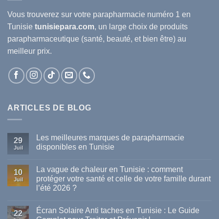
Vous trouverez sur votre
parapharmacie
numéro 1 en
Tunisie
tunisiepara.com
, un large choix de produits
parapharmaceutique (santé, beauté, et bien être) au
meilleur prix.
ARTICLES DE BLOG
Les meilleures marques de parapharmacie
29
disponibles en Tunisie
Juil
Aucun
commentaire
La vague de chaleur en Tunisie : comment
sur
10
Les
protéger votre santé et celle de votre famille durant
Juil
meilleures
l’été 2026 ?
marques
de
Aucun
parapharmacie
commentaire
disponibles
Écran Solaire Anti taches en Tunisie : Le Guide
sur
22
en
La