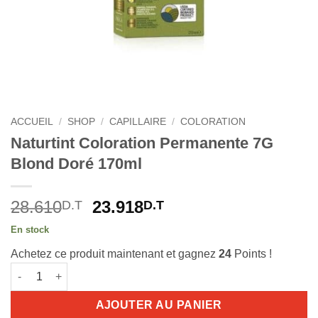
ACCUEIL
/
SHOP
/
CAPILLAIRE
/
COLORATION
Naturtint Coloration Permanente 7G
Blond Doré 170ml
Le
Le
28.610
23.918
D.T
D.T
prix
prix
En stock
initial
actuel
Achetez ce produit maintenant et gagnez
24
Points !
était :
est :
quantité de Naturtint Coloration Permanente 7G Blond Doré 17
28.610D.T.
23.918D.T.
AJOUTER AU PANIER