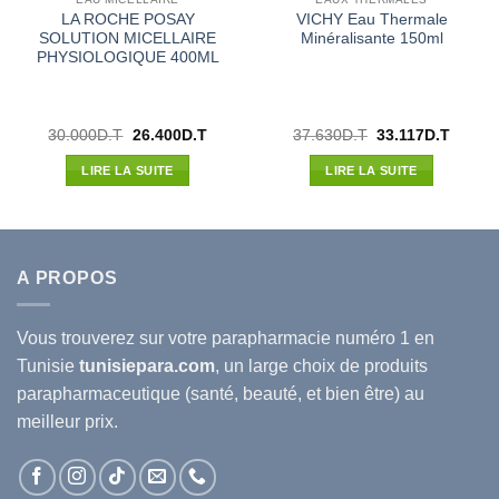
LA ROCHE POSAY
VICHY Eau Thermale
SOLUTION MICELLAIRE
Minéralisante 150ml
PHYSIOLOGIQUE 400ML
Le
Le
Le
Le
30.000
D.T
26.400
D.T
37.630
D.T
33.117
D.T
prix
prix
prix
prix
l
initial
actuel
initial
actuel
LIRE LA SUITE
LIRE LA SUITE
était :
est :
était :
est :
74D.T.
30.000D.T.
26.400D.T.
37.630D.T.
33.117
A PROPOS
Vous trouverez sur votre
parapharmacie
numéro 1 en
Tunisie
tunisiepara.com
, un large choix de produits
parapharmaceutique (santé, beauté, et bien être) au
meilleur prix.