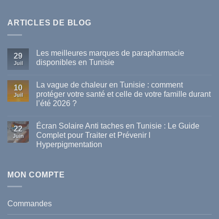
ARTICLES DE BLOG
Les meilleures marques de parapharmacie
29
disponibles en Tunisie
Juil
Aucun
commentaire
La vague de chaleur en Tunisie : comment
sur
10
Les
protéger votre santé et celle de votre famille durant
Juil
meilleures
l’été 2026 ?
marques
de
Aucun
parapharmacie
commentaire
disponibles
Écran Solaire Anti taches en Tunisie : Le Guide
sur
22
en
La
Complet pour Traiter et Prévenir l
Tunisie
Juin
vague
Hyperpigmentation
de
chaleur
Aucun
en
commentaire
Tunisie
sur
:
Écran
MON COMPTE
comment
Solaire
protéger
Anti
votre
taches
santé
en
et
Commandes
Tunisie
celle
:
de
Le