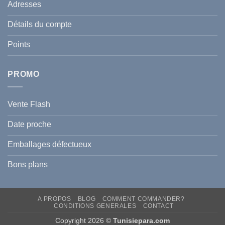
votre
Adresses
Guide
famille
Complet
durant
pour
l’été
Détails du compte
Traiter
2026
et
?
Prévenir
Points
l
Hyperpigmentation
PROMO
Vente Flash
Date proche
Emballages défectueux
Bons plans
A PROPOS
BLOG
COMMENT COMMANDER?
CONDITIONS GENERALES
CONTACT
Copyright 2026 ©
Tunisiepara.com