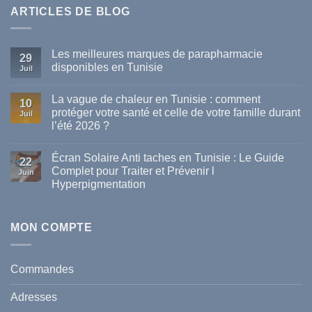
ARTICLES DE BLOG
Les meilleures marques de parapharmacie
29
disponibles en Tunisie
Juil
Aucun
commentaire
La vague de chaleur en Tunisie : comment
sur
10
Les
protéger votre santé et celle de votre famille durant
Juil
meilleures
l’été 2026 ?
marques
de
Aucun
parapharmacie
commentaire
disponibles
Écran Solaire Anti taches en Tunisie : Le Guide
sur
22
en
La
Complet pour Traiter et Prévenir l
Tunisie
Juin
vague
Hyperpigmentation
de
chaleur
Aucun
en
commentaire
Tunisie
sur
:
Écran
MON COMPTE
comment
Solaire
protéger
Anti
votre
taches
santé
en
et
Commandes
Tunisie
celle
:
de
Le
votre
Adresses
Guide
famille
Complet
durant