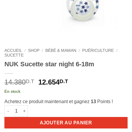
ACCUEIL
/
SHOP
/
BÉBÉ & MAMAN
/
PUÉRICULTURE
/
SUCETTE
NUK Sucette star night 6-18m
Le
Le
14.380
12.654
D.T
D.T
prix
prix
En stock
initial
actuel
Achetez ce produit maintenant et gagnez
13
Points !
était :
est :
quantité de NUK Sucette star night 6-18m
14.380D.T.
12.654D.T.
AJOUTER AU PANIER