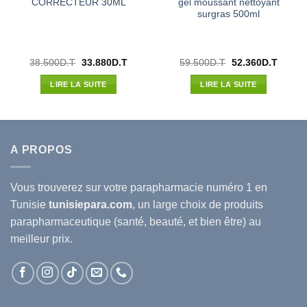
CORRECTEUR 30ML
gel moussant nettoyant
surgras 500ml
Le
Le
Le
Le
38.500
D.T
33.880
D.T
59.500
D.T
52.360
D.T
prix
prix
prix
prix
initial
actuel
initial
actuel
LIRE LA SUITE
LIRE LA SUITE
était :
est :
était :
est :
38.500D.T.
33.880D.T.
59.500D.T.
52.360
A PROPOS
Vous trouverez sur votre
parapharmacie
numéro 1 en
Tunisie
tunisiepara.com
, un large choix de produits
parapharmaceutique (santé, beauté, et bien être) au
meilleur prix.