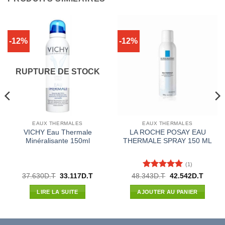
-12%
-12%
RUPTURE DE STOCK
EAUX THERMALES
EAUX THERMALES
VICHY Eau Thermale
LA ROCHE POSAY EAU
Minéralisante 150ml
THERMALE SPRAY 150 ML
(1)
Note
5
sur
Le
Le
Le
Le
37.630
D.T
33.117
D.T
48.343
D.T
42.542
D.T
prix
prix
prix
prix
5
l
initial
actuel
initial
actuel
LIRE LA SUITE
AJOUTER AU PANIER
était :
est :
était :
est :
60D.T.
37.630D.T.
33.117D.T.
48.343D.T.
42.542