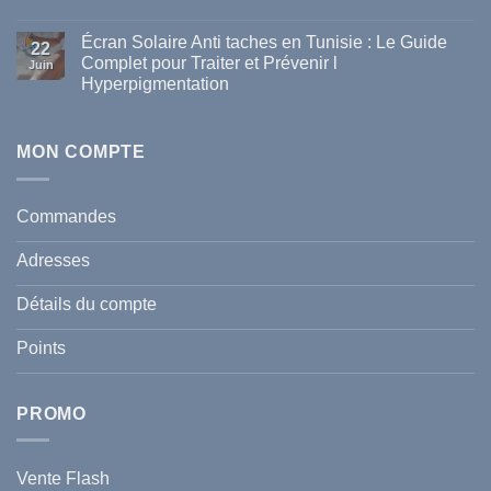
de
Aucun
parapharmacie
commentaire
disponibles
Écran Solaire Anti taches en Tunisie : Le Guide
sur
22
en
La
Complet pour Traiter et Prévenir l
Tunisie
Juin
vague
Hyperpigmentation
de
chaleur
Aucun
en
commentaire
Tunisie
sur
:
Écran
MON COMPTE
comment
Solaire
protéger
Anti
votre
taches
santé
en
et
Commandes
Tunisie
celle
:
de
Le
votre
Adresses
Guide
famille
Complet
durant
pour
l’été
Détails du compte
Traiter
2026
et
?
Prévenir
Points
l
Hyperpigmentation
PROMO
Vente Flash