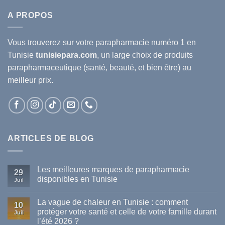
A PROPOS
Vous trouverez sur votre
parapharmacie
numéro 1 en
Tunisie
tunisiepara.com
, un large choix de produits
parapharmaceutique (santé, beauté, et bien être) au
meilleur prix.
ARTICLES DE BLOG
Les meilleures marques de parapharmacie
29
disponibles en Tunisie
Juil
Aucun
commentaire
La vague de chaleur en Tunisie : comment
sur
10
Les
protéger votre santé et celle de votre famille durant
Juil
meilleures
l’été 2026 ?
marques