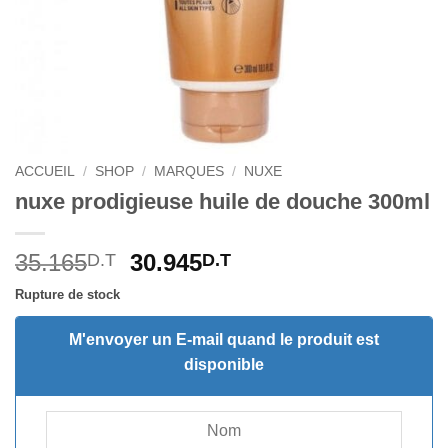
ACCUEIL
/
SHOP
/
MARQUES
/
NUXE
nuxe prodigieuse huile de douche 300ml
Le
Le
35.165
30.945
D.T
D.T
prix
prix
Rupture de stock
initial
actuel
était :
est :
M'envoyer un E-mail quand le produit est
35.165D.T.
30.945D.T.
disponible