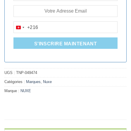
+216
TUNISIA
+216
S'INSCRIRE MAINTENANT
UGS :
TNP-049474
Catégories :
Marques
,
Nuxe
Marque :
NUXE