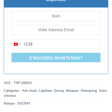
+216
TUNISIA
+216
S'INSCRIRE MAINTENANT
UGS :
TNP-046632
Catégories :
Anti chute
,
Capillaire
,
Ducray
,
Marques
,
Shampoing
,
Soins
cheveux
Marque :
DUCRAY