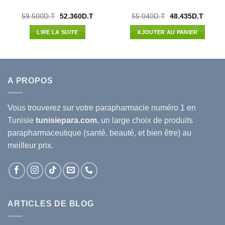
Le
Le
Le
Le
59.500
D.T
52.360
D.T
55.040
D.T
48.435
D.T
prix
prix
prix
prix
l
initial
actuel
initial
actuel
LIRE LA SUITE
AJOUTER AU PANIER
était :
est :
était :
est :
72D.T.
59.500D.T.
52.360D.T.
55.040D.T.
48.435
A PROPOS
Vous trouverez sur votre
parapharmacie
numéro 1 en
Tunisie
tunisiepara.com
, un large choix de produits
parapharmaceutique (santé, beauté, et bien être) au
meilleur prix.
ARTICLES DE BLOG