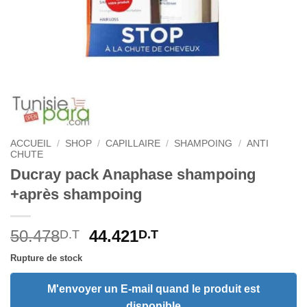
ACCUEIL
/
SHOP
/
CAPILLAIRE
/
SHAMPOING
/
ANTI
CHUTE
Ducray pack Anaphase shampoing
+après shampoing
Le
Le
50.478
44.421
D.T
D.T
prix
prix
Rupture de stock
initial
actuel
était :
est :
M'envoyer un E-mail quand le produit est
50.478D.T.
44.421D.T.
disponible