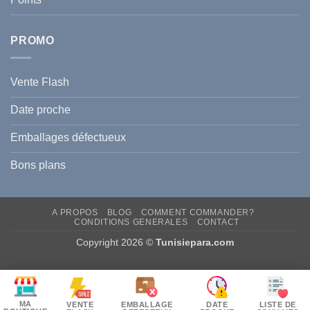
Hyperpigmentation
PROMO
Vente Flash
Date proche
Emballages défectueux
Bons plans
A PROPOS
BLOG
COMMENT COMMANDER?
CONDITIONS GENERALES
CONTACT
Copyright 2026 ©
Tunisiepara.com
MA
VENTE
EMBALLAGE
DATE
LISTE DE