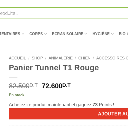
MENTAIRES
CORPS
ECRAN SOLAIRE
HYGIÈNE
BIO 
ACCUEIL
/
SHOP
/
ANIMALERIE
/
CHIEN
/
ACCESSOIRES 
Panier Tunnel T1 Rouge
Le
Le
82.500
72.600
D.T
D.T
prix
prix
En stock
initial
actuel
Achetez ce produit maintenant et gagnez
73
Points !
était :
est :
82.500D.T.
72.600D.T.
AJOUTER A