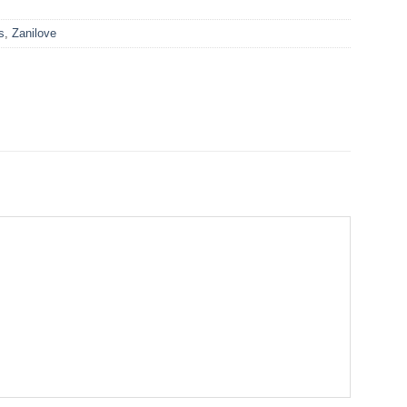
s
,
Zanilove