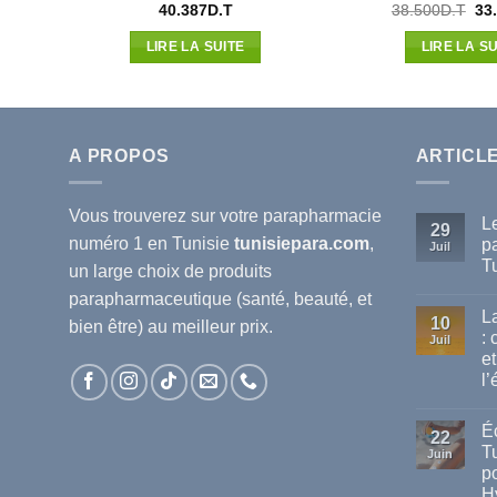
Le
Le
40.387
D.T
38.500
D.T
33
prix
pri
actuel
init
LIRE LA SUITE
LIRE LA SU
est :
étai
.
32.072D.T.
38.
A PROPOS
ARTICL
Vous trouverez sur votre
parapharmacie
L
29
numéro 1 en Tunisie
tunisiepara.com
,
p
Juil
T
un large choix de produits
Au
parapharmaceutique (santé, beauté, et
co
L
sur
10
bien être) au meilleur prix.
Le
:
Juil
mei
et
ma
de
l’
pa
dis
Au
en
co
Éc
sur
Tun
22
La
T
Juin
va
po
de
cha
H