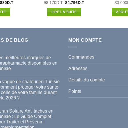
Le
Le
Le
.880
D.T
98.170
D.T
84.796
D.T
33.000
x
prix
prix
prix
ial
actuel
initial
actuel
ITE
LIRE LA SUITE
AJOUT
t :
est :
était :
est :
500D.T.
33.880D.T.
98.170D.T.
84.796D.T.
ES DE BLOG
MON COMPTE
Commandes
es meilleures marques de
arapharmacie disponibles en
Adresses
unisie
cun
mmentaire
Détails du compte
a vague de chaleur en Tunisie
s
 comment protéger votre santé
lleures
Points
 celle de votre famille durant
rques
été 2026 ?
rapharmacie
ponibles
cun
mmentaire
ran Solaire Anti taches en
isie
unisie : Le Guide Complet
gue
ur Traiter et Prévenir l
leur
yperpigmentation