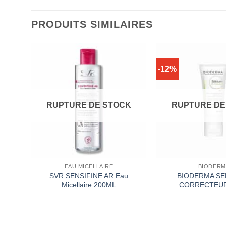
PRODUITS SIMILAIRES
-12%
RUPTURE DE STOCK
RUPTURE DE
EAU MICELLAIRE
BIODERM
2O
SVR SENSIFINE AR Eau
BIODERMA SE
m
Micellaire 200ML
CORRECTEUR