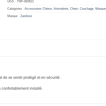
UGS :
TNP-060821
Catégories :
Accessoires Chiens
,
Animalerie
,
Chien
,
Couchage
,
Marque
Marque :
Zanilove
 de se sentir protégé et en sécurité .
confortablement installé.