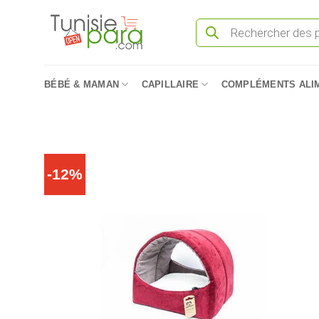
Passer
Recherche
au
de
produits
contenu
BÉBÉ & MAMAN
CAPILLAIRE
COMPLÉMENTS ALI
-12%